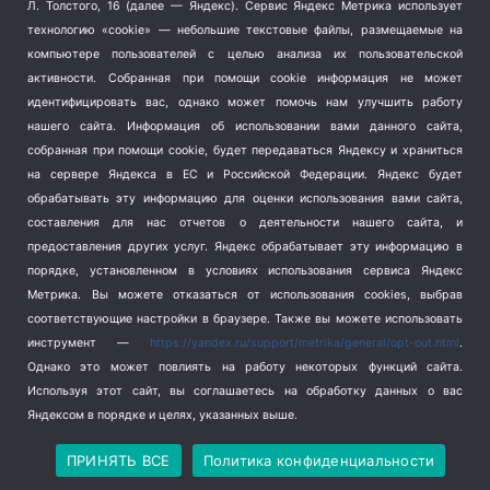
Терроризм
(1)
Л. Толстого, 16 (далее — Яндекс). Сервис Яндекс Метрика использует
Транспорт
(262)
технологию «cookie» — небольшие текстовые файлы, размещаемые на
компьютере пользователей с целью анализа их пользовательской
Туризм
(178)
активности.
Собранная при помощи cookie информация не может
Флот
(76)
идентифицировать вас, однако может помочь нам улучшить работу
Цены
(2)
нашего сайта. Информация об использовании вами данного сайта,
Школа и спорт
(2)
собранная при помощи cookie, будет передаваться Яндексу и храниться
Экология
на сервере Яндекса в ЕС и Российской Федерации. Яндекс будет
(8)
обрабатывать эту информацию для оценки использования вами сайта,
Экономика
(1172)
составления для нас отчетов о деятельности нашего сайта, и
предоставления других услуг. Яндекс обрабатывает эту информацию в
Мы в соцсетях
порядке, установленном в условиях использования сервиса Яндекс
Метрика.
Вы можете отказаться от использования cookies, выбрав
соответствующие настройки в браузере. Также вы можете использовать
инструмент —
https://yandex.ru/support/metrika/general/opt-out.html
.
Однако это может повлиять на работу некоторых функций сайта.
Используя этот сайт, вы соглашаетесь на обработку данных о вас
Яндексом в порядке и целях, указанных выше.
Copyright © 2026
СевКор — Новости Севастополя
Политика конфиденциальности
ПРИНЯТЬ ВСЕ
Политика конфиденциальности