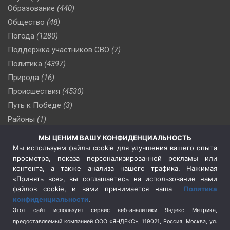
Образование
(440)
Общество
(48)
Погода
(1280)
Поддержка участников СВО
(7)
Политика
(4397)
Природа
(16)
Происшествия
(4530)
Путь к Победе
(3)
Районы
(1)
Россия
(510)
МЫ ЦЕНИМ ВАШУ КОНФИДЕНЦИАЛЬНОСТЬ
Сельское хозяйство
(3)
Мы используем файлы cookie для улучшения вашего опыта
просмотра, показа персонализированной рекламы или
Социальная политика
(3)
контента, а также анализа нашего трафика. Нажимая
Спецоперация в Украине
(657)
«Принять все», вы соглашаетесь на использование нами
Спецоперация на Украине
(404)
файлов cookie, и вами принимается наша
Политика
конфиденциальности
.
Спорт
(740)
Этот сайт использует сервис веб-аналитики Яндекс Метрика,
Тема недели
(210)
предоставляемый компанией ООО «ЯНДЕКС», 119021, Россия, Москва, ул.