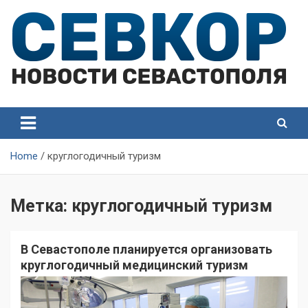
Skip
to
content
СевКор — Самые главные и актуальные новости
СевКор — Новости
Севастополя
Севастополя
Home
круглогодичный туризм
Метка:
круглогодичный туризм
В Севастополе планируется организовать
круглогодичный медицинский туризм