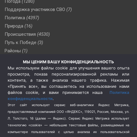
Погода
(1280)
Поддержка участников СВО
(7)
Политика
(4397)
Природа
(16)
Происшествия
(4530)
Путь к Победе
(3)
Районы
(1)
Россия
(510)
МЫ ЦЕНИМ ВАШУ КОНФИДЕНЦИАЛЬНОСТЬ
Сельское хозяйство
(3)
Мы используем файлы cookie для улучшения вашего опыта
просмотра, показа персонализированной рекламы или
Социальная политика
(3)
контента, а также анализа нашего трафика. Нажимая
Спецоперация в Украине
(657)
«Принять все», вы соглашаетесь на использование нами
Спецоперация на Украине
(404)
файлов cookie, и вами принимается наша
Политика
конфиденциальности
.
Спорт
(740)
Этот сайт использует сервис веб-аналитики Яндекс Метрика,
Тема недели
(210)
предоставляемый компанией ООО «ЯНДЕКС», 119021, Россия, Москва, ул.
Терроризм
(1)
Л. Толстого, 16 (далее — Яндекс). Сервис Яндекс Метрика использует
Транспорт
(262)
технологию «cookie» — небольшие текстовые файлы, размещаемые на
компьютере пользователей с целью анализа их пользовательской
Туризм
(178)