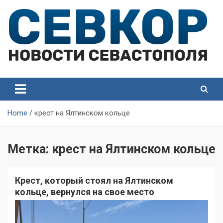
Skip
to
content
СевКор — Самые главные и актуальные новости
СевКор — Новости
Севастополя
Севастополя
Home
крест на Ялтинском кольце
Метка:
крест на Ялтинском кольце
Крест, который стоял на Ялтинском
кольце, вернулся на свое место