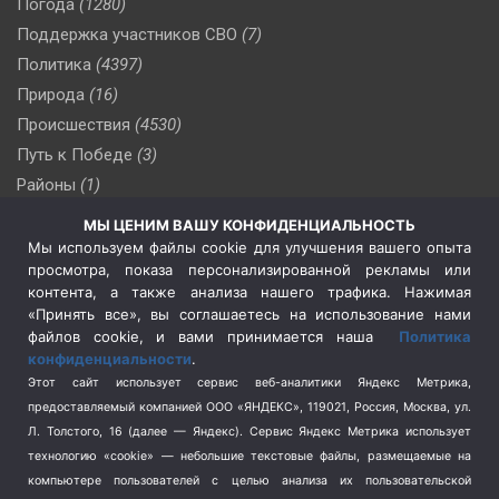
Погода
(1280)
Поддержка участников СВО
(7)
Политика
(4397)
Природа
(16)
Происшествия
(4530)
Путь к Победе
(3)
Районы
(1)
Россия
(510)
МЫ ЦЕНИМ ВАШУ КОНФИДЕНЦИАЛЬНОСТЬ
Сельское хозяйство
(3)
Мы используем файлы cookie для улучшения вашего опыта
просмотра, показа персонализированной рекламы или
Социальная политика
(3)
контента, а также анализа нашего трафика. Нажимая
Спецоперация в Украине
(657)
«Принять все», вы соглашаетесь на использование нами
Спецоперация на Украине
(404)
файлов cookie, и вами принимается наша
Политика
конфиденциальности
.
Спорт
(740)
Этот сайт использует сервис веб-аналитики Яндекс Метрика,
Тема недели
(210)
предоставляемый компанией ООО «ЯНДЕКС», 119021, Россия, Москва, ул.
Терроризм
(1)
Л. Толстого, 16 (далее — Яндекс). Сервис Яндекс Метрика использует
Транспорт
(262)
технологию «cookie» — небольшие текстовые файлы, размещаемые на
компьютере пользователей с целью анализа их пользовательской
Туризм
(178)