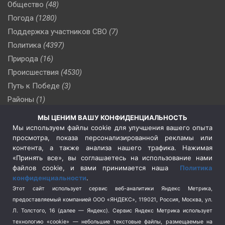
Общество
(48)
Погода
(1280)
Поддержка участников СВО
(7)
Политика
(4397)
Природа
(16)
Происшествия
(4530)
Путь к Победе
(3)
Районы
(1)
Россия
(510)
МЫ ЦЕНИМ ВАШУ КОНФИДЕНЦИАЛЬНОСТЬ
Сельское хозяйство
(3)
Мы используем файлы cookie для улучшения вашего опыта
просмотра, показа персонализированной рекламы или
Социальная политика
(3)
контента, а также анализа нашего трафика. Нажимая
Спецоперация в Украине
(657)
«Принять все», вы соглашаетесь на использование нами
Спецоперация на Украине
(404)
файлов cookie, и вами принимается наша
Политика
конфиденциальности
.
Спорт
(740)
Этот сайт использует сервис веб-аналитики Яндекс Метрика,
Тема недели
(210)
предоставляемый компанией ООО «ЯНДЕКС», 119021, Россия, Москва, ул.
Терроризм
(1)
Л. Толстого, 16 (далее — Яндекс). Сервис Яндекс Метрика использует
Транспорт
(262)
технологию «cookie» — небольшие текстовые файлы, размещаемые на