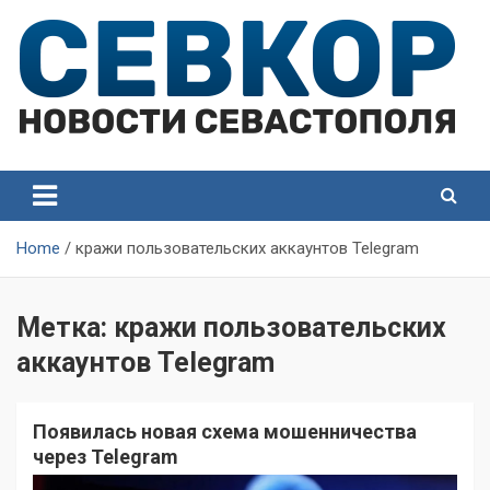
Skip
to
content
СевКор — Самые главные и актуальные новости
СевКор — Новости
Севастополя
Севастополя
Home
кражи пользовательских аккаунтов Telegram
Метка:
кражи пользовательских
аккаунтов Telegram
Появилась новая схема мошенничества
через Telegram