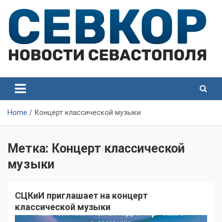
Skip
to
content
СевКор — Самые главные и актуальные новости
СевКор — Новости
Севастополя
Севастополя
Home
Концерт классической музыки
Метка:
Концерт классической
музыки
СЦКиИ приглашает на концерт
классической музыки