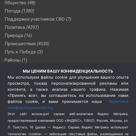
Общество
(48)
Погода
(1280)
Поддержка участников СВО
(7)
Политика
(4397)
Природа
(16)
Происшествия
(4530)
Путь к Победе
(3)
Районы
(1)
Россия
(510)
МЫ ЦЕНИМ ВАШУ КОНФИДЕНЦИАЛЬНОСТЬ
Сельское хозяйство
(3)
Мы используем файлы cookie для улучшения вашего опыта
просмотра, показа персонализированной рекламы или
Социальная политика
(3)
контента, а также анализа нашего трафика. Нажимая
Спецоперация в Украине
(657)
«Принять все», вы соглашаетесь на использование нами
Спецоперация на Украине
(404)
файлов cookie, и вами принимается наша
Политика
конфиденциальности
.
Спорт
(740)
Этот сайт использует сервис веб-аналитики Яндекс Метрика,
Тема недели
(210)
предоставляемый компанией ООО «ЯНДЕКС», 119021, Россия, Москва, ул.
Терроризм
(1)
Л. Толстого, 16 (далее — Яндекс). Сервис Яндекс Метрика использует
Транспорт
(262)
технологию «cookie» — небольшие текстовые файлы, размещаемые на