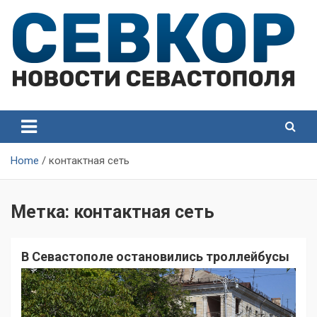
Skip
to
content
СевКор — Самые главные и актуальные новости
СевКор — Новости
Севастополя
Севастополя
Home
контактная сеть
Метка:
контактная сеть
В Севастополе остановились троллейбусы