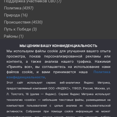
Поддержка участников СВО
(7)
Политика
(4397)
Природа
(16)
Происшествия
(4530)
Путь к Победе
(3)
Районы
(1)
Россия
(510)
МЫ ЦЕНИМ ВАШУ КОНФИДЕНЦИАЛЬНОСТЬ
Сельское хозяйство
(3)
Мы используем файлы cookie для улучшения вашего опыта
просмотра, показа персонализированной рекламы или
Социальная политика
(3)
контента, а также анализа нашего трафика. Нажимая
Спецоперация в Украине
(657)
«Принять все», вы соглашаетесь на использование нами
Спецоперация на Украине
(404)
файлов cookie, и вами принимается наша
Политика
конфиденциальности
.
Спорт
(740)
Этот сайт использует сервис веб-аналитики Яндекс Метрика,
Тема недели
(210)
предоставляемый компанией ООО «ЯНДЕКС», 119021, Россия, Москва, ул.
Терроризм
(1)
Л. Толстого, 16 (далее — Яндекс). Сервис Яндекс Метрика использует
Транспорт
(262)
технологию «cookie» — небольшие текстовые файлы, размещаемые на
компьютере пользователей с целью анализа их пользовательской
Туризм
(178)
активности.
Собранная при помощи cookie информация не может
Флот
(76)