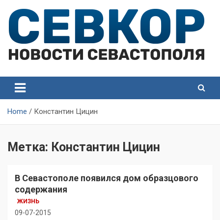
Skip
to
content
СевКор — Самые главные и актуальные новости
СевКор — Новости
Севастополя
Севастополя
Home
Константин Цицин
Метка:
Константин Цицин
В Севастополе появился дом образцового
содержания
ЖИЗНЬ
09-07-2015