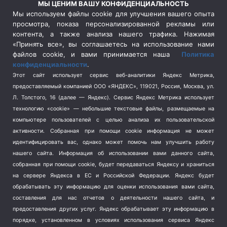
МЫ ЦЕНИМ ВАШУ КОНФИДЕНЦИАЛЬНОСТЬ
Сельское хозяйство
(3)
Мы используем файлы cookie для улучшения вашего опыта
просмотра, показа персонализированной рекламы или
Социальная политика
(3)
контента, а также анализа нашего трафика. Нажимая
Спецоперация в Украине
(657)
«Принять все», вы соглашаетесь на использование нами
Спецоперация на Украине
(404)
файлов cookie, и вами принимается наша
Политика
конфиденциальности
.
Спорт
(740)
Этот сайт использует сервис веб-аналитики Яндекс Метрика,
Тема недели
(210)
предоставляемый компанией ООО «ЯНДЕКС», 119021, Россия, Москва, ул.
Терроризм
(1)
Л. Толстого, 16 (далее — Яндекс). Сервис Яндекс Метрика использует
Транспорт
(262)
технологию «cookie» — небольшие текстовые файлы, размещаемые на
компьютере пользователей с целью анализа их пользовательской
Туризм
(178)
активности.
Собранная при помощи cookie информация не может
Флот
(76)
идентифицировать вас, однако может помочь нам улучшить работу
Цены
(2)
нашего сайта. Информация об использовании вами данного сайта,
Школа и спорт
(2)
собранная при помощи cookie, будет передаваться Яндексу и храниться
Экология
(8)
на сервере Яндекса в ЕС и Российской Федерации. Яндекс будет
обрабатывать эту информацию для оценки использования вами сайта,
Экономика
(1172)
составления для нас отчетов о деятельности нашего сайта, и
предоставления других услуг. Яндекс обрабатывает эту информацию в
Мы в соцсетях
порядке, установленном в условиях использования сервиса Яндекс