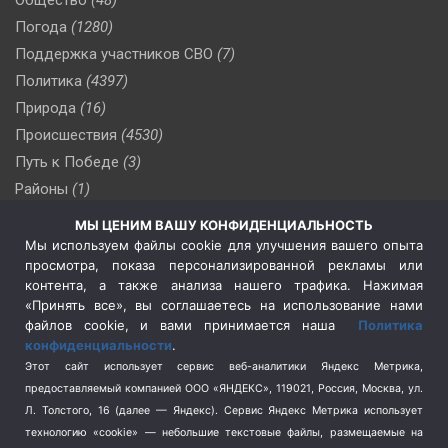
Погода
(1280)
Поддержка участников СВО
(7)
Политика
(4397)
Природа
(16)
Происшествия
(4530)
Путь к Победе
(3)
Районы
(1)
Россия
(510)
МЫ ЦЕНИМ ВАШУ КОНФИДЕНЦИАЛЬНОСТЬ
Сельское хозяйство
(3)
Мы используем файлы cookie для улучшения вашего опыта
просмотра, показа персонализированной рекламы или
Социальная политика
(3)
контента, а также анализа нашего трафика. Нажимая
Спецоперация в Украине
(657)
«Принять все», вы соглашаетесь на использование нами
Спецоперация на Украине
(404)
файлов cookie, и вами принимается наша
Политика
конфиденциальности
.
Спорт
(740)
Этот сайт использует сервис веб-аналитики Яндекс Метрика,
Тема недели
(210)
предоставляемый компанией ООО «ЯНДЕКС», 119021, Россия, Москва, ул.
Терроризм
(1)
Л. Толстого, 16 (далее — Яндекс). Сервис Яндекс Метрика использует
Транспорт
(262)
технологию «cookie» — небольшие текстовые файлы, размещаемые на