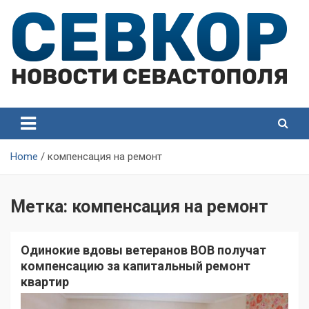
Skip
to
content
СевКор — Самые главные и актуальные новости
СевКор — Новости
Севастополя
Севастополя
Home
компенсация на ремонт
Метка:
компенсация на ремонт
Одинокие вдовы ветеранов ВОВ получат
компенсацию за капитальный ремонт
квартир