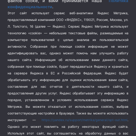
Спецоперация на Украине
(404)
файлов cookie, и вами принимается наша
Политика
конфиденциальности
.
Спорт
(740)
Этот сайт использует сервис веб-аналитики Яндекс Метрика,
Тема недели
(210)
предоставляемый компанией ООО «ЯНДЕКС», 119021, Россия, Москва, ул.
Терроризм
(1)
Л. Толстого, 16 (далее — Яндекс). Сервис Яндекс Метрика использует
Транспорт
(262)
технологию «cookie» — небольшие текстовые файлы, размещаемые на
компьютере пользователей с целью анализа их пользовательской
Туризм
(178)
активности.
Собранная при помощи cookie информация не может
Флот
(76)
идентифицировать вас, однако может помочь нам улучшить работу
Цены
(2)
нашего сайта. Информация об использовании вами данного сайта,
Школа и спорт
(2)
собранная при помощи cookie, будет передаваться Яндексу и храниться
Экология
(8)
на сервере Яндекса в ЕС и Российской Федерации. Яндекс будет
обрабатывать эту информацию для оценки использования вами сайта,
Экономика
(1172)
составления для нас отчетов о деятельности нашего сайта, и
предоставления других услуг. Яндекс обрабатывает эту информацию в
Мы в соцсетях
порядке, установленном в условиях использования сервиса Яндекс
Метрика.
Вы можете отказаться от использования cookies, выбрав
соответствующие настройки в браузере. Также вы можете использовать
инструмент —
https://yandex.ru/support/metrika/general/opt-out.html
.
Однако это может повлиять на работу некоторых функций сайта.
Используя этот сайт, вы соглашаетесь на обработку данных о вас