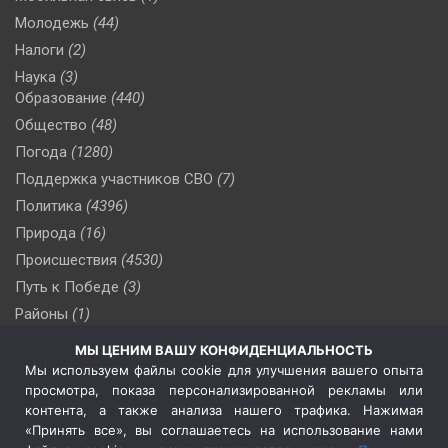
Молодежь
(44)
Налоги
(2)
Наука
(3)
Образование
(440)
Общество
(48)
Погода
(1280)
Поддержка участников СВО
(7)
Политика
(4396)
Природа
(16)
Происшествия
(4530)
Путь к Победе
(3)
Районы
(1)
Россия
(510)
МЫ ЦЕНИМ ВАШУ КОНФИДЕНЦИАЛЬНОСТЬ
Сельское хозяйство
(3)
Мы используем файлы cookie для улучшения вашего опыта
просмотра, показа персонализированной рекламы или
Социальная политика
(3)
контента, а также анализа нашего трафика. Нажимая
Спецоперация в Украине
(657)
«Принять все», вы соглашаетесь на использование нами