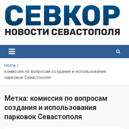
Skip
to
content
СевКор — Самые главные и актуальные новости
СевКор — Новости
Севастополя
Севастополя
Home
комиссия по вопросам создания и использования
парковок Севастополя
Метка:
комиссия по вопросам
создания и использования
парковок Севастополя