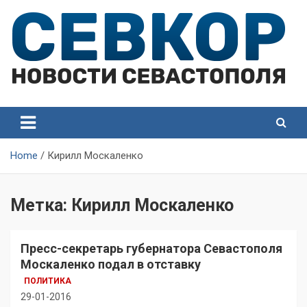
Skip
to
content
СевКор — Самые главные и актуальные новости
СевКор — Новости
Севастополя
Севастополя
Home
Кирилл Москаленко
Метка:
Кирилл Москаленко
Пресс-секретарь губернатора Севастополя
Москаленко подал в отставку
ПОЛИТИКА
29-01-2016