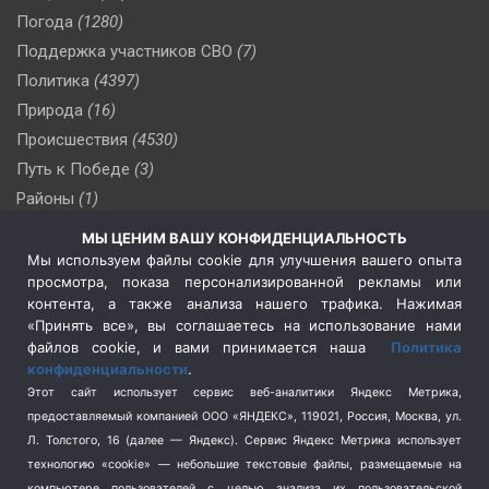
Погода
(1280)
Поддержка участников СВО
(7)
Политика
(4397)
Природа
(16)
Происшествия
(4530)
Путь к Победе
(3)
Районы
(1)
Россия
(510)
МЫ ЦЕНИМ ВАШУ КОНФИДЕНЦИАЛЬНОСТЬ
Сельское хозяйство
(3)
Мы используем файлы cookie для улучшения вашего опыта
просмотра, показа персонализированной рекламы или
Социальная политика
(3)
контента, а также анализа нашего трафика. Нажимая
Спецоперация в Украине
(657)
«Принять все», вы соглашаетесь на использование нами
Спецоперация на Украине
(404)
файлов cookie, и вами принимается наша
Политика
конфиденциальности
.
Спорт
(740)
Этот сайт использует сервис веб-аналитики Яндекс Метрика,
Тема недели
(210)
предоставляемый компанией ООО «ЯНДЕКС», 119021, Россия, Москва, ул.
Терроризм
(1)
Л. Толстого, 16 (далее — Яндекс). Сервис Яндекс Метрика использует
Транспорт
(262)
технологию «cookie» — небольшие текстовые файлы, размещаемые на
компьютере пользователей с целью анализа их пользовательской