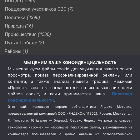
Погода
(1280)
Поддержка участников СВО
(7)
Политика
(4396)
Природа
(16)
Происшествия
(4530)
Путь к Победе
(3)
Районы
(1)
Россия
(510)
МЫ ЦЕНИМ ВАШУ КОНФИДЕНЦИАЛЬНОСТЬ
Сельское хозяйство
(3)
Мы используем файлы cookie для улучшения вашего опыта
просмотра, показа персонализированной рекламы или
Социальная политика
(3)
контента, а также анализа нашего трафика. Нажимая
Спецоперация в Украине
(657)
«Принять все», вы соглашаетесь на использование нами
Спецоперация на Украине
(404)
файлов cookie, и вами принимается наша
Политика
конфиденциальности
.
Спорт
(740)
Этот сайт использует сервис веб-аналитики Яндекс Метрика,
Тема недели
(210)
предоставляемый компанией ООО «ЯНДЕКС», 119021, Россия, Москва, ул.
Терроризм
(1)
Л. Толстого, 16 (далее — Яндекс). Сервис Яндекс Метрика использует
Транспорт
(262)
технологию «cookie» — небольшие текстовые файлы, размещаемые на
компьютере пользователей с целью анализа их пользовательской
Туризм
(178)