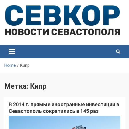
Skip
to
content
СевКор — Самые главные и актуальные новости
СевКор — Новости
Севастополя
Севастополя
Home
Кипр
Метка:
Кипр
В 2014 г. прямые иностранные инвестиции в
Севастополь сократились в 145 раз