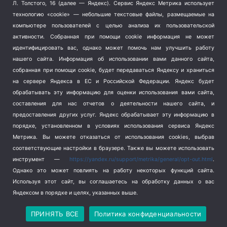
Терроризм
(1)
Л. Толстого, 16 (далее — Яндекс). Сервис Яндекс Метрика использует
Транспорт
(262)
технологию «cookie» — небольшие текстовые файлы, размещаемые на
компьютере пользователей с целью анализа их пользовательской
Туризм
(178)
активности.
Собранная при помощи cookie информация не может
Флот
(76)
идентифицировать вас, однако может помочь нам улучшить работу
Цены
(2)
нашего сайта. Информация об использовании вами данного сайта,
Школа и спорт
(2)
собранная при помощи cookie, будет передаваться Яндексу и храниться
Экология
(8)
на сервере Яндекса в ЕС и Российской Федерации. Яндекс будет
обрабатывать эту информацию для оценки использования вами сайта,
Экономика
(1172)
составления для нас отчетов о деятельности нашего сайта, и
предоставления других услуг. Яндекс обрабатывает эту информацию в
Мы в соцсетях
порядке, установленном в условиях использования сервиса Яндекс
Метрика.
Вы можете отказаться от использования cookies, выбрав
соответствующие настройки в браузере. Также вы можете использовать
инструмент —
https://yandex.ru/support/metrika/general/opt-out.html
.
Однако это может повлиять на работу некоторых функций сайта.
Используя этот сайт, вы соглашаетесь на обработку данных о вас
Яндексом в порядке и целях, указанных выше.
Copyright © 2026
СевКор — Новости Севастополя
Политика конфиденциальности
ПРИНЯТЬ ВСЕ
Политика конфиденциальности