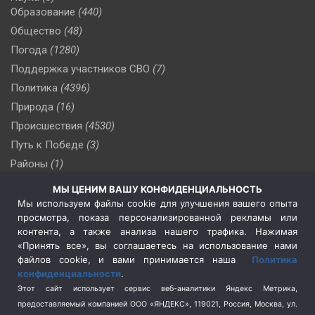
Образование
(440)
Общество
(48)
Погода
(1280)
Поддержка участников СВО
(7)
Политика
(4396)
Природа
(16)
Происшествия
(4530)
Путь к Победе
(3)
Районы
(1)
Россия
(510)
МЫ ЦЕНИМ ВАШУ КОНФИДЕНЦИАЛЬНОСТЬ
Сельское хозяйство
(3)
Мы используем файлы cookie для улучшения вашего опыта
просмотра, показа персонализированной рекламы или
Социальная политика
(3)
контента, а также анализа нашего трафика. Нажимая
Спецоперация в Украине
(657)
«Принять все», вы соглашаетесь на использование нами
Спецоперация на Украине
(404)
файлов cookie, и вами принимается наша
Политика
конфиденциальности
.
Спорт
(740)
Этот сайт использует сервис веб-аналитики Яндекс Метрика,
Тема недели
(210)
предоставляемый компанией ООО «ЯНДЕКС», 119021, Россия, Москва, ул.