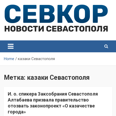
Skip
to
content
СевКор — Самые главные и актуальные новости
СевКор — Новости
Севастополя
Севастополя
Home
казаки Севастополя
Метка:
казаки Севастополя
И. о. спикера Заксобрания Севастополя
Алтабаева призвала правительство
отозвать законопроект «О казачестве
города»