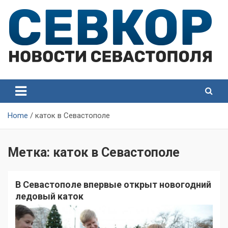
Skip
to
content
СевКор — Самые главные и актуальные новости
СевКор — Новости
Севастополя
Севастополя
Home
каток в Севастополе
Метка:
каток в Севастополе
В Севастополе впервые открыт новогодний
ледовый каток