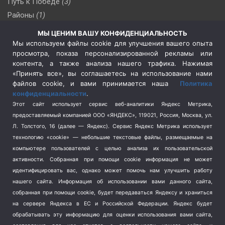
Путь к Победе
(3)
Районы
(1)
Россия
(510)
МЫ ЦЕНИМ ВАШУ КОНФИДЕНЦИАЛЬНОСТЬ
Сельское хозяйство
(3)
Мы используем файлы cookie для улучшения вашего опыта
просмотра, показа персонализированной рекламы или
Социальная политика
(3)
контента, а также анализа нашего трафика. Нажимая
Спецоперация в Украине
(657)
«Принять все», вы соглашаетесь на использование нами
Спецоперация на Украине
(404)
файлов cookie, и вами принимается наша
Политика
конфиденциальности
.
Спорт
(740)
Этот сайт использует сервис веб-аналитики Яндекс Метрика,
Тема недели
(210)
предоставляемый компанией ООО «ЯНДЕКС», 119021, Россия, Москва, ул.
Терроризм
(1)
Л. Толстого, 16 (далее — Яндекс). Сервис Яндекс Метрика использует
Транспорт
(262)
технологию «cookie» — небольшие текстовые файлы, размещаемые на
компьютере пользователей с целью анализа их пользовательской
Туризм
(178)
активности.
Собранная при помощи cookie информация не может
Флот
(76)
идентифицировать вас, однако может помочь нам улучшить работу
Цены
(2)
нашего сайта. Информация об использовании вами данного сайта,
Школа и спорт
(2)
собранная при помощи cookie, будет передаваться Яндексу и храниться
Экология
(8)
на сервере Яндекса в ЕС и Российской Федерации. Яндекс будет
обрабатывать эту информацию для оценки использования вами сайта,
Экономика
(1172)