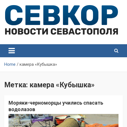
Skip
to
content
СевКор — Самые главные и актуальные новости
СевКор — Новости
Севастополя
Севастополя
Home
камера «Кубышка»
Метка:
камера «Кубышка»
Моряки-черноморцы учились спасать
водолазов