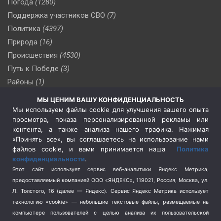
Погода
(1280)
Поддержка участников СВО
(7)
Политика
(4397)
Природа
(16)
Происшествия
(4530)
Путь к Победе
(3)
Районы
(1)
Россия
(510)
МЫ ЦЕНИМ ВАШУ КОНФИДЕНЦИАЛЬНОСТЬ
Сельское хозяйство
(3)
Мы используем файлы cookie для улучшения вашего опыта
просмотра, показа персонализированной рекламы или
Социальная политика
(3)
контента, а также анализа нашего трафика. Нажимая
Спецоперация в Украине
(657)
«Принять все», вы соглашаетесь на использование нами
Спецоперация на Украине
(404)
файлов cookie, и вами принимается наша
Политика
конфиденциальности
.
Спорт
(740)
Этот сайт использует сервис веб-аналитики Яндекс Метрика,
Тема недели
(210)
предоставляемый компанией ООО «ЯНДЕКС», 119021, Россия, Москва, ул.
Терроризм
(1)
Л. Толстого, 16 (далее — Яндекс). Сервис Яндекс Метрика использует
Транспорт
(262)
технологию «cookie» — небольшие текстовые файлы, размещаемые на
компьютере пользователей с целью анализа их пользовательской
Туризм
(178)