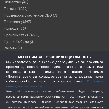
Общество
(48)
Погода
(1280)
Поддержка участников СВО
(7)
Политика
(4397)
Природа
(16)
Происшествия
(4530)
Путь к Победе
(3)
Районы
(1)
Россия
(510)
МЫ ЦЕНИМ ВАШУ КОНФИДЕНЦИАЛЬНОСТЬ
Сельское хозяйство
(3)
Мы используем файлы cookie для улучшения вашего опыта
просмотра, показа персонализированной рекламы или
Социальная политика
(3)
контента, а также анализа нашего трафика. Нажимая
Спецоперация в Украине
(657)
«Принять все», вы соглашаетесь на использование нами
Спецоперация на Украине
(404)
файлов cookie, и вами принимается наша
Политика
конфиденциальности
.
Спорт
(740)
Этот сайт использует сервис веб-аналитики Яндекс Метрика,
Тема недели
(210)
предоставляемый компанией ООО «ЯНДЕКС», 119021, Россия, Москва, ул.
Терроризм
(1)
Л. Толстого, 16 (далее — Яндекс). Сервис Яндекс Метрика использует
Транспорт
(262)
технологию «cookie» — небольшие текстовые файлы, размещаемые на