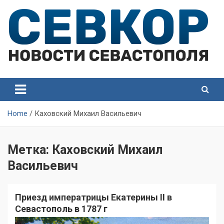
Skip
to
content
СевКор — Самые главные и актуальные новости
СевКор — Новости
Севастополя
Севастополя
Home
Каховский Михаил Васильевич
Метка:
Каховский Михаил
Васильевич
Приезд императрицы Екатерины II в
Севастополь в 1787 г