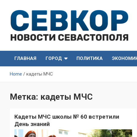
Skip
to
content
СевКор — Самые главные и актуальные новости
СевКор — Новости
Севастополя
ГЛАВНАЯ
ГОРОД
ПОЛИТИКА
ЭКОНОМИ
Севастополя
Home
кадеты МЧС
Метка:
кадеты МЧС
Кадеты МЧС школы № 60 встретили
День знаний