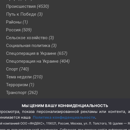
Происшествия
(4530)
Путь к Победе
(3)
Районы
(1)
Россия
(509)
Сельское хозяйство
(3)
Социальная политика
(3)
Спецоперация в Украине
(657)
Спецоперация на Украине
(404)
Спорт
(740)
Тема недели
(210)
Терроризм
(1)
Транспорт
(262)
Туризм
(178)
МЫ ЦЕНИМ ВАШУ КОНФИДЕНЦИАЛЬНОСТЬ
Флот
(76)
росмотра, показа персонализированной рекламы или контента, а
Цены
(2)
принимается наша
Политика конфиденциальности
.
Школа и спорт
(2)
й компанией ООО «ЯНДЕКС», 119021, Россия, Москва, ул. Л. Толстого, 16 (далее — 
за их пользовательской активности.
Собранная при помощи cookie информация 