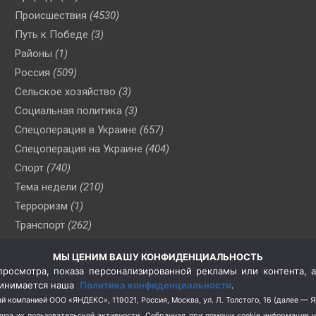
Происшествия
(4530)
Путь к Победе
(3)
Районы
(1)
Россия
(509)
Сельское хозяйство
(3)
Социальная политика
(3)
Спецоперация в Украине
(657)
Спецоперация на Украине
(404)
Спорт
(740)
Тема недели
(210)
Терроризм
(1)
Транспорт
(262)
Туризм
(178)
МЫ ЦЕНИМ ВАШУ КОНФИДЕНЦИАЛЬНОСТЬ
Флот
(76)
росмотра, показа персонализированной рекламы или контента, а
Цены
(2)
принимается наша
Политика конфиденциальности
.
Школа и спорт
(2)
й компанией ООО «ЯНДЕКС», 119021, Россия, Москва, ул. Л. Толстого, 16 (далее — 
за их пользовательской активности.
Собранная при помощи cookie информация 