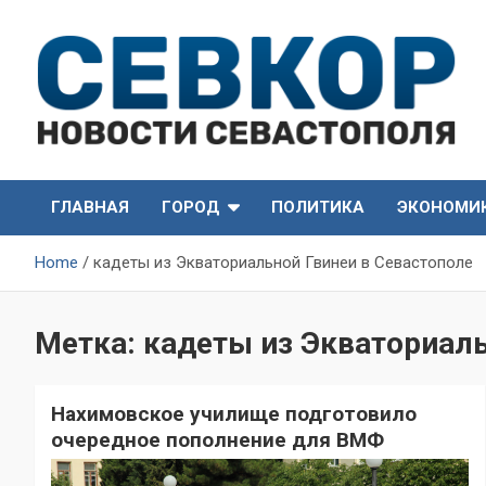
Skip
to
content
СевКор — Самые главные и актуальные новости
СевКор — Новости
Севастополя
ГЛАВНАЯ
ГОРОД
ПОЛИТИКА
ЭКОНОМИ
Севастополя
Home
кадеты из Экваториальной Гвинеи в Севастополе
Метка:
кадеты из Экваториаль
Нахимовское училище подготовило
очередное пополнение для ВМФ