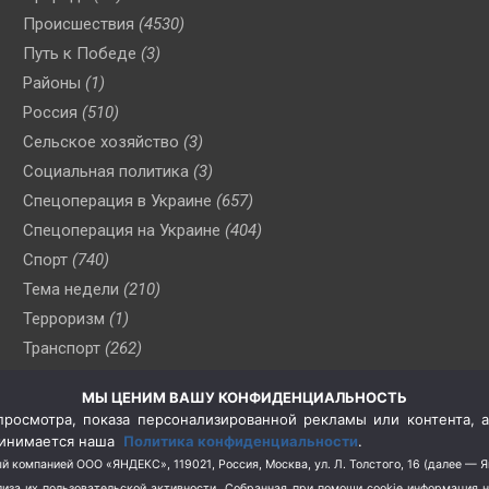
Происшествия
(4530)
Путь к Победе
(3)
Районы
(1)
Россия
(510)
Сельское хозяйство
(3)
Социальная политика
(3)
Спецоперация в Украине
(657)
Спецоперация на Украине
(404)
Спорт
(740)
Тема недели
(210)
Терроризм
(1)
Транспорт
(262)
Туризм
(178)
МЫ ЦЕНИМ ВАШУ КОНФИДЕНЦИАЛЬНОСТЬ
Флот
(76)
росмотра, показа персонализированной рекламы или контента, а
Цены
(2)
принимается наша
Политика конфиденциальности
.
Школа и спорт
(2)
й компанией ООО «ЯНДЕКС», 119021, Россия, Москва, ул. Л. Толстого, 16 (далее — 
за их пользовательской активности.
Собранная при помощи cookie информация 