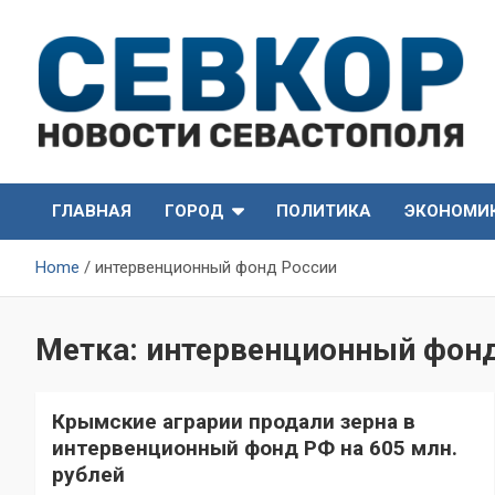
Skip
to
content
СевКор — Самые главные и актуальные новости
СевКор — Новости
Севастополя
ГЛАВНАЯ
ГОРОД
ПОЛИТИКА
ЭКОНОМИ
Севастополя
Home
интервенционный фонд России
Метка:
интервенционный фонд
Крымские аграрии продали зерна в
интервенционный фонд РФ на 605 млн.
рублей