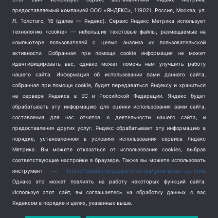
Тема недели
(210)
предоставляемый компанией ООО «ЯНДЕКС», 119021, Россия, Москва, ул.
Терроризм
(1)
Л. Толстого, 16 (далее — Яндекс). Сервис Яндекс Метрика использует
Транспорт
(262)
технологию «cookie» — небольшие текстовые файлы, размещаемые на
компьютере пользователей с целью анализа их пользовательской
Туризм
(178)
активности.
Собранная при помощи cookie информация не может
Флот
(76)
идентифицировать вас, однако может помочь нам улучшить работу
Цены
(2)
нашего сайта. Информация об использовании вами данного сайта,
Школа и спорт
(2)
собранная при помощи cookie, будет передаваться Яндексу и храниться
Экология
(8)
на сервере Яндекса в ЕС и Российской Федерации. Яндекс будет
обрабатывать эту информацию для оценки использования вами сайта,
Экономика
(1172)
составления для нас отчетов о деятельности нашего сайта, и
предоставления других услуг. Яндекс обрабатывает эту информацию в
Мы в соцсетях
порядке, установленном в условиях использования сервиса Яндекс
Метрика.
Вы можете отказаться от использования cookies, выбрав
соответствующие настройки в браузере. Также вы можете использовать
инструмент —
https://yandex.ru/support/metrika/general/opt-out.html
.
Однако это может повлиять на работу некоторых функций сайта.
Используя этот сайт, вы соглашаетесь на обработку данных о вас
Яндексом в порядке и целях, указанных выше.
Copyright © 2026
СевКор — Новости Севастополя