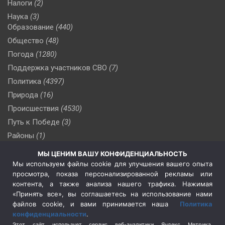
Налоги
(2)
Наука
(3)
Образование
(440)
Общество
(48)
Погода
(1280)
Поддержка участников СВО
(7)
Политика
(4397)
Природа
(16)
Происшествия
(4530)
Путь к Победе
(3)
Районы
(1)
Россия
(510)
МЫ ЦЕНИМ ВАШУ КОНФИДЕНЦИАЛЬНОСТЬ
Сельское хозяйство
(3)
Мы используем файлы cookie для улучшения вашего опыта
просмотра, показа персонализированной рекламы или
Социальная политика
(3)
контента, а также анализа нашего трафика. Нажимая
Спецоперация в Украине
(657)
«Принять все», вы соглашаетесь на использование нами
Спецоперация на Украине
(404)
файлов cookie, и вами принимается наша
Политика
конфиденциальности
.
Спорт
(740)
Этот сайт использует сервис веб-аналитики Яндекс Метрика,