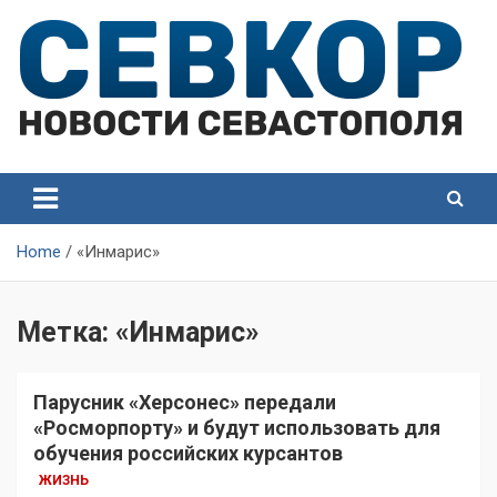
Skip
to
content
СевКор — Самые главные и актуальные новости
СевКор — Новости
Севастополя
Севастополя
Home
«Инмарис»
Метка:
«Инмарис»
Парусник «Херсонес» передали
«Росморпорту» и будут использовать для
обучения российских курсантов
ЖИЗНЬ