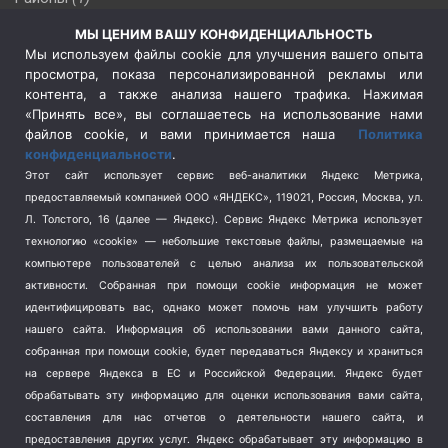
Россия
(510)
МЫ ЦЕНИМ ВАШУ КОНФИДЕНЦИАЛЬНОСТЬ
Сельское хозяйство
(3)
Мы используем файлы cookie для улучшения вашего опыта
просмотра, показа персонализированной рекламы или
Социальная политика
(3)
контента, а также анализа нашего трафика. Нажимая
Спецоперация в Украине
(657)
«Принять все», вы соглашаетесь на использование нами
Спецоперация на Украине
(404)
файлов cookie, и вами принимается наша
Политика
конфиденциальности
.
Спорт
(740)
Этот сайт использует сервис веб-аналитики Яндекс Метрика,
Тема недели
(210)
предоставляемый компанией ООО «ЯНДЕКС», 119021, Россия, Москва, ул.
Терроризм
(1)
Л. Толстого, 16 (далее — Яндекс). Сервис Яндекс Метрика использует
Транспорт
(262)
технологию «cookie» — небольшие текстовые файлы, размещаемые на
компьютере пользователей с целью анализа их пользовательской
Туризм
(178)
активности.
Собранная при помощи cookie информация не может
Флот
(76)
идентифицировать вас, однако может помочь нам улучшить работу
Цены
(2)
нашего сайта. Информация об использовании вами данного сайта,
Школа и спорт
(2)
собранная при помощи cookie, будет передаваться Яндексу и храниться
Экология
на сервере Яндекса в ЕС и Российской Федерации. Яндекс будет
(8)
обрабатывать эту информацию для оценки использования вами сайта,
Экономика
(1172)
составления для нас отчетов о деятельности нашего сайта, и
предоставления других услуг. Яндекс обрабатывает эту информацию в