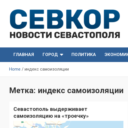
Skip
to
content
СевКор — Самые главные и актуальные новости
СевКор — Новости
Севастополя
ГЛАВНАЯ
ГОРОД
ПОЛИТИКА
ЭКОНОМИ
Севастополя
Home
индекс самоизоляции
Метка:
индекс самоизоляции
Севастополь выдерживает
самоизоляцию на «троечку»