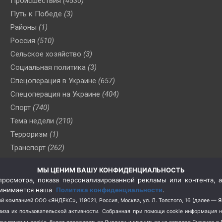
Происшествия
(4530)
Путь к Победе
(3)
Районы
(1)
Россия
(510)
Сельское хозяйство
(3)
Социальная политика
(3)
Спецоперация в Украине
(657)
Спецоперация на Украине
(404)
Спорт
(740)
Тема недели
(210)
Терроризм
(1)
Транспорт
(262)
Туризм
(178)
МЫ ЦЕНИМ ВАШУ КОНФИДЕНЦИАЛЬНОСТЬ
Флот
(76)
росмотра, показа персонализированной рекламы или контента, а
Цены
(2)
принимается наша
Политика конфиденциальности
.
Школа и спорт
(2)
й компанией ООО «ЯНДЕКС», 119021, Россия, Москва, ул. Л. Толстого, 16 (далее — 
за их пользовательской активности.
Собранная при помощи cookie информация 
Экология
(8)