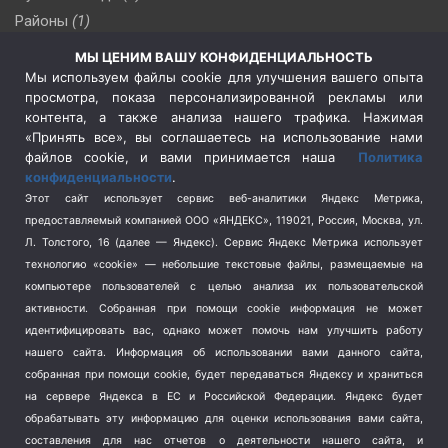
Районы
(1)
Россия
(510)
МЫ ЦЕНИМ ВАШУ КОНФИДЕНЦИАЛЬНОСТЬ
Сельское хозяйство
(3)
Мы используем файлы cookie для улучшения вашего опыта
просмотра, показа персонализированной рекламы или
Социальная политика
(3)
контента, а также анализа нашего трафика. Нажимая
Спецоперация в Украине
(657)
«Принять все», вы соглашаетесь на использование нами
Спецоперация на Украине
(404)
файлов cookie, и вами принимается наша
Политика
конфиденциальности
.
Спорт
(740)
Этот сайт использует сервис веб-аналитики Яндекс Метрика,
Тема недели
(210)
предоставляемый компанией ООО «ЯНДЕКС», 119021, Россия, Москва, ул.
Терроризм
(1)
Л. Толстого, 16 (далее — Яндекс). Сервис Яндекс Метрика использует
Транспорт
(262)
технологию «cookie» — небольшие текстовые файлы, размещаемые на
компьютере пользователей с целью анализа их пользовательской
Туризм
(178)
активности.
Собранная при помощи cookie информация не может
Флот
(76)
идентифицировать вас, однако может помочь нам улучшить работу
Цены
(2)
нашего сайта. Информация об использовании вами данного сайта,
Школа и спорт
(2)
собранная при помощи cookie, будет передаваться Яндексу и храниться
Экология
на сервере Яндекса в ЕС и Российской Федерации. Яндекс будет
(8)
обрабатывать эту информацию для оценки использования вами сайта,
Экономика
(1172)
составления для нас отчетов о деятельности нашего сайта, и