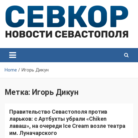
Skip
to
content
СевКор — Самые главные и актуальные новости
СевКор — Новости
Севастополя
Севастополя
Home
Игорь Дикун
Метка:
Игорь Дикун
Правительство Севастополя против
ларьков: с Артбухты убрали «Chiken
лаваш», на очереди Ice Cream возле театра
им. Луначарского