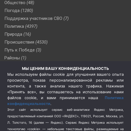
Общество
(48)
Погода
(1280)
Поддержка участников СВО
(7)
Политика
(4397)
Природа
(16)
Происшествия
(4530)
Путь к Победе
(3)
Районы
(1)
Россия
(510)
МЫ ЦЕНИМ ВАШУ КОНФИДЕНЦИАЛЬНОСТЬ
Сельское хозяйство
(3)
Мы используем файлы cookie для улучшения вашего опыта
просмотра, показа персонализированной рекламы или
Социальная политика
(3)
контента, а также анализа нашего трафика. Нажимая
Спецоперация в Украине
(657)
«Принять все», вы соглашаетесь на использование нами
Спецоперация на Украине
(404)
файлов cookie, и вами принимается наша
Политика
конфиденциальности
.
Спорт
(740)
Этот сайт использует сервис веб-аналитики Яндекс Метрика,
Тема недели
(210)
предоставляемый компанией ООО «ЯНДЕКС», 119021, Россия, Москва, ул.
Терроризм
(1)
Л. Толстого, 16 (далее — Яндекс). Сервис Яндекс Метрика использует
Транспорт
(262)
технологию «cookie» — небольшие текстовые файлы, размещаемые на