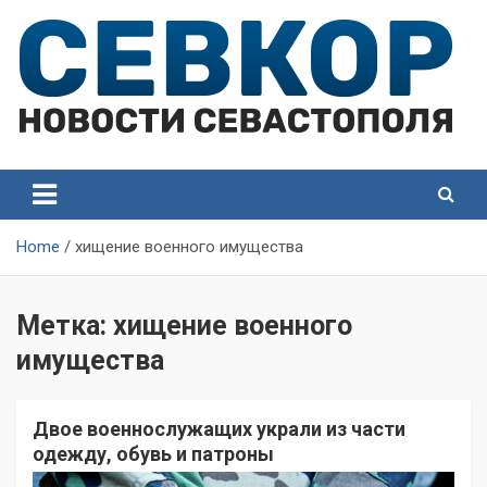
Skip
to
content
СевКор — Самые главные и актуальные новости
СевКор — Новости
Севастополя
Севастополя
Home
хищение военного имущества
Метка:
хищение военного
имущества
Двое военнослужащих украли из части
одежду, обувь и патроны