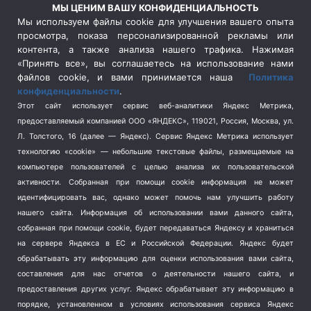
Россия
(510)
МЫ ЦЕНИМ ВАШУ КОНФИДЕНЦИАЛЬНОСТЬ
Сельское хозяйство
(3)
Мы используем файлы cookie для улучшения вашего опыта
просмотра, показа персонализированной рекламы или
Социальная политика
(3)
контента, а также анализа нашего трафика. Нажимая
Спецоперация в Украине
(657)
«Принять все», вы соглашаетесь на использование нами
Спецоперация на Украине
(404)
файлов cookie, и вами принимается наша
Политика
конфиденциальности
.
Спорт
(740)
Этот сайт использует сервис веб-аналитики Яндекс Метрика,
Тема недели
(210)
предоставляемый компанией ООО «ЯНДЕКС», 119021, Россия, Москва, ул.
Терроризм
(1)
Л. Толстого, 16 (далее — Яндекс). Сервис Яндекс Метрика использует
Транспорт
(262)
технологию «cookie» — небольшие текстовые файлы, размещаемые на
компьютере пользователей с целью анализа их пользовательской
Туризм
(178)
активности.
Собранная при помощи cookie информация не может
Флот
(76)
идентифицировать вас, однако может помочь нам улучшить работу
Цены
(2)
нашего сайта. Информация об использовании вами данного сайта,
Школа и спорт
(2)
собранная при помощи cookie, будет передаваться Яндексу и храниться
Экология
на сервере Яндекса в ЕС и Российской Федерации. Яндекс будет
(8)
обрабатывать эту информацию для оценки использования вами сайта,
Экономика
(1172)
составления для нас отчетов о деятельности нашего сайта, и
предоставления других услуг. Яндекс обрабатывает эту информацию в
Мы в соцсетях
порядке, установленном в условиях использования сервиса Яндекс