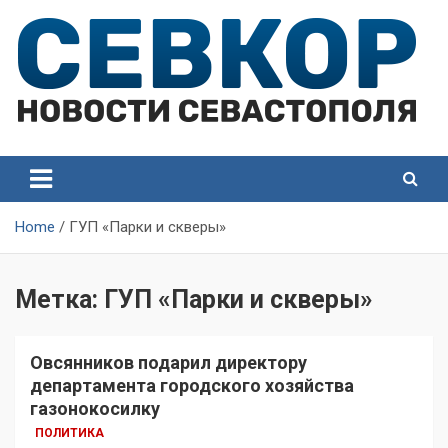
Skip
to
content
СевКор — Самые главные и актуальные новости
СевКор — Новости
Севастополя
Севастополя
Home
ГУП «Парки и скверы»
Метка:
ГУП «Парки и скверы»
Овсянников подарил директору
департамента городского хозяйства
газонокосилку
ПОЛИТИКА