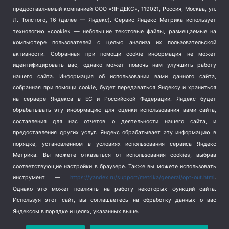
Тема недели
(210)
предоставляемый компанией ООО «ЯНДЕКС», 119021, Россия, Москва, ул.
Терроризм
(1)
Л. Толстого, 16 (далее — Яндекс). Сервис Яндекс Метрика использует
Транспорт
(262)
технологию «cookie» — небольшие текстовые файлы, размещаемые на
компьютере пользователей с целью анализа их пользовательской
Туризм
(178)
активности.
Собранная при помощи cookie информация не может
Флот
(76)
идентифицировать вас, однако может помочь нам улучшить работу
Цены
(2)
нашего сайта. Информация об использовании вами данного сайта,
Школа и спорт
(2)
собранная при помощи cookie, будет передаваться Яндексу и храниться
Экология
(8)
на сервере Яндекса в ЕС и Российской Федерации. Яндекс будет
обрабатывать эту информацию для оценки использования вами сайта,
Экономика
(1172)
составления для нас отчетов о деятельности нашего сайта, и
предоставления других услуг. Яндекс обрабатывает эту информацию в
Мы в соцсетях
порядке, установленном в условиях использования сервиса Яндекс
Метрика.
Вы можете отказаться от использования cookies, выбрав
соответствующие настройки в браузере. Также вы можете использовать
инструмент —
https://yandex.ru/support/metrika/general/opt-out.html
.
Однако это может повлиять на работу некоторых функций сайта.
Используя этот сайт, вы соглашаетесь на обработку данных о вас
Яндексом в порядке и целях, указанных выше.
Copyright © 2026
СевКор — Новости Севастополя