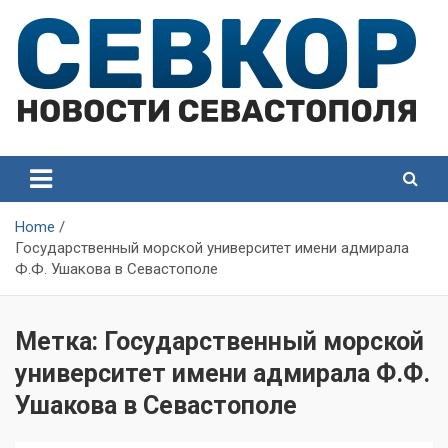
Skip
to
content
СевКор — Самые главные и актуальные новости
СевКор — Новости
Севастополя
Севастополя
Home
Государственный морской университет имени адмирала
Ф.Ф. Ушакова в Севастополе
Метка:
Государственный морской
университет имени адмирала Ф.Ф.
Ушакова в Севастополе