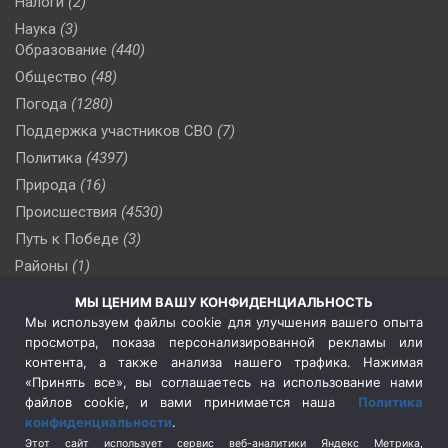
Налоги
(2)
Наука
(3)
Образование
(440)
Общество
(48)
Погода
(1280)
Поддержка участников СВО
(7)
Политика
(4397)
Природа
(16)
Происшествия
(4530)
Путь к Победе
(3)
Районы
(1)
Россия
(510)
МЫ ЦЕНИМ ВАШУ КОНФИДЕНЦИАЛЬНОСТЬ
Сельское хозяйство
(3)
Мы используем файлы cookie для улучшения вашего опыта
просмотра, показа персонализированной рекламы или
Социальная политика
(3)
контента, а также анализа нашего трафика. Нажимая
Спецоперация в Украине
(657)
«Принять все», вы соглашаетесь на использование нами
Спецоперация на Украине
(404)
файлов cookie, и вами принимается наша
Политика
конфиденциальности
.
Спорт
(740)
Этот сайт использует сервис веб-аналитики Яндекс Метрика,