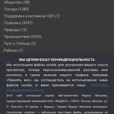
Общество
(48)
Погода
(1280)
Поддержка участников СВО
(7)
Политика
(4397)
Природа
(16)
Происшествия
(4530)
Путь к Победе
(3)
Районы
(1)
Россия
(510)
МЫ ЦЕНИМ ВАШУ КОНФИДЕНЦИАЛЬНОСТЬ
Сельское хозяйство
(3)
Мы используем файлы cookie для улучшения вашего опыта
просмотра, показа персонализированной рекламы или
Социальная политика
(3)
контента, а также анализа нашего трафика. Нажимая
Спецоперация в Украине
(657)
«Принять все», вы соглашаетесь на использование нами
Спецоперация на Украине
(404)
файлов cookie, и вами принимается наша
Политика
конфиденциальности
.
Спорт
(740)
Этот сайт использует сервис веб-аналитики Яндекс Метрика,
Тема недели
(210)
предоставляемый компанией ООО «ЯНДЕКС», 119021, Россия, Москва, ул.
Терроризм
(1)
Л. Толстого, 16 (далее — Яндекс). Сервис Яндекс Метрика использует
Транспорт
(262)
технологию «cookie» — небольшие текстовые файлы, размещаемые на