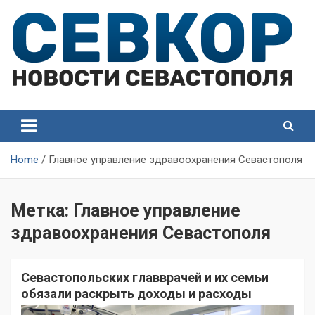
Skip
to
content
СевКор — Самые главные и актуальные новости
СевКор — Новости
Севастополя
Севастополя
Home
Главное управление здравоохранения Севастополя
Метка:
Главное управление
здравоохранения Севастополя
Севастопольских главврачей и их семьи
обязали раскрыть доходы и расходы