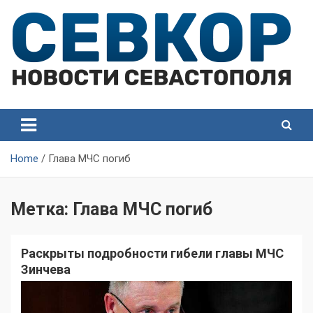
Skip
to
content
СевКор — Самые главные и актуальные новости
СевКор — Новости
Севастополя
Севастополя
Home
Глава МЧС погиб
Метка:
Глава МЧС погиб
Раскрыты подробности гибели главы МЧС
Зинчева