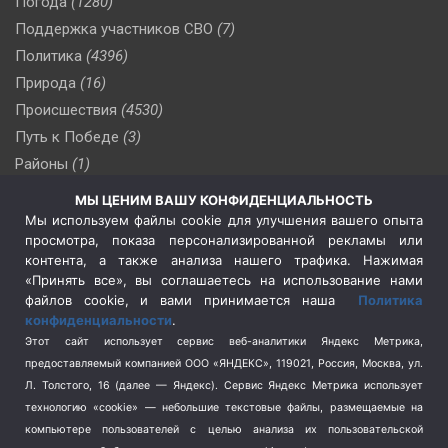
Погода
(1280)
Поддержка участников СВО
(7)
Политика
(4396)
Природа
(16)
Происшествия
(4530)
Путь к Победе
(3)
Районы
(1)
Россия
(509)
МЫ ЦЕНИМ ВАШУ КОНФИДЕНЦИАЛЬНОСТЬ
Сельское хозяйство
(3)
Мы используем файлы cookie для улучшения вашего опыта
просмотра, показа персонализированной рекламы или
Социальная политика
(3)
контента, а также анализа нашего трафика. Нажимая
Спецоперация в Украине
(657)
«Принять все», вы соглашаетесь на использование нами
Спецоперация на Украине
(404)
файлов cookie, и вами принимается наша
Политика
конфиденциальности
.
Спорт
(740)
Этот сайт использует сервис веб-аналитики Яндекс Метрика,
Тема недели
(210)
предоставляемый компанией ООО «ЯНДЕКС», 119021, Россия, Москва, ул.
Терроризм
(1)
Л. Толстого, 16 (далее — Яндекс). Сервис Яндекс Метрика использует
Транспорт
(262)
технологию «cookie» — небольшие текстовые файлы, размещаемые на
компьютере пользователей с целью анализа их пользовательской
Туризм
(178)