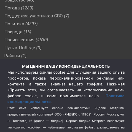
Погода
(1280)
Поддержка участников СВО
(7)
Политика
(4397)
Природа
(16)
Происшествия
(4530)
Путь к Победе
(3)
Районы
(1)
Россия
(510)
МЫ ЦЕНИМ ВАШУ КОНФИДЕНЦИАЛЬНОСТЬ
Сельское хозяйство
(3)
Мы используем файлы cookie для улучшения вашего опыта
просмотра, показа персонализированной рекламы или
Социальная политика
(3)
контента, а также анализа нашего трафика. Нажимая
Спецоперация в Украине
(657)
«Принять все», вы соглашаетесь на использование нами
Спецоперация на Украине
(404)
файлов cookie, и вами принимается наша
Политика
конфиденциальности
.
Спорт
(740)
Этот сайт использует сервис веб-аналитики Яндекс Метрика,
Тема недели
(210)
предоставляемый компанией ООО «ЯНДЕКС», 119021, Россия, Москва, ул.
Терроризм
(1)
Л. Толстого, 16 (далее — Яндекс). Сервис Яндекс Метрика использует
Транспорт
(262)
технологию «cookie» — небольшие текстовые файлы, размещаемые на