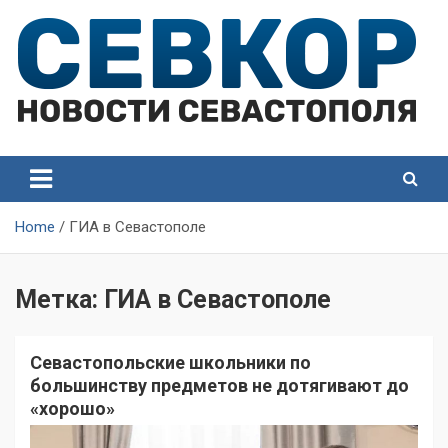
Skip
to
content
СевКор — Самые главные и актуальные новости
СевКор — Новости
Севастополя
Севастополя
Home
ГИА в Севастополе
Метка:
ГИА в Севастополе
Севастопольские школьники по
большинству предметов не дотягивают до
«хорошо»