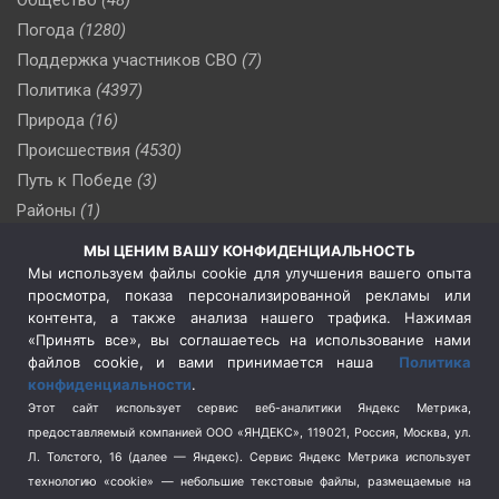
Погода
(1280)
Поддержка участников СВО
(7)
Политика
(4397)
Природа
(16)
Происшествия
(4530)
Путь к Победе
(3)
Районы
(1)
Россия
(510)
МЫ ЦЕНИМ ВАШУ КОНФИДЕНЦИАЛЬНОСТЬ
Сельское хозяйство
(3)
Мы используем файлы cookie для улучшения вашего опыта
просмотра, показа персонализированной рекламы или
Социальная политика
(3)
контента, а также анализа нашего трафика. Нажимая
Спецоперация в Украине
(657)
«Принять все», вы соглашаетесь на использование нами
Спецоперация на Украине
(404)
файлов cookie, и вами принимается наша
Политика
конфиденциальности
.
Спорт
(740)
Этот сайт использует сервис веб-аналитики Яндекс Метрика,
Тема недели
(210)
предоставляемый компанией ООО «ЯНДЕКС», 119021, Россия, Москва, ул.
Терроризм
(1)
Л. Толстого, 16 (далее — Яндекс). Сервис Яндекс Метрика использует
Транспорт
(262)
технологию «cookie» — небольшие текстовые файлы, размещаемые на