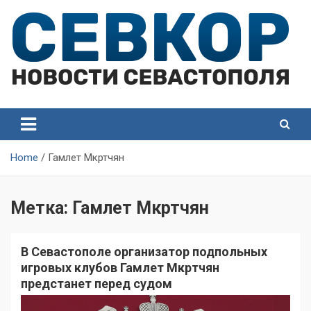
Skip
to
content
СевКор — Самые главные и актуальные новости
СевКор — Новости
Севастополя
Севастополя
Home
Гамлет Мкртчян
Метка:
Гамлет Мкртчян
В Севастополе организатор подпольных
игровых клубов Гамлет Мкртчян
предстанет перед судом