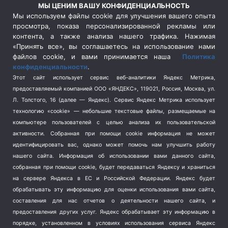
Россия
(510)
МЫ ЦЕНИМ ВАШУ КОНФИДЕНЦИАЛЬНОСТЬ
Сельское хозяйство
(3)
Мы используем файлы cookie для улучшения вашего опыта
просмотра, показа персонализированной рекламы или
Социальная политика
(3)
контента, а также анализа нашего трафика. Нажимая
Спецоперация в Украине
(657)
«Принять все», вы соглашаетесь на использование нами
Спецоперация на Украине
(404)
файлов cookie, и вами принимается наша
Политика
конфиденциальности
.
Спорт
(740)
Этот сайт использует сервис веб-аналитики Яндекс Метрика,
Тема недели
(210)
предоставляемый компанией ООО «ЯНДЕКС», 119021, Россия, Москва, ул.
Терроризм
(1)
Л. Толстого, 16 (далее — Яндекс). Сервис Яндекс Метрика использует
Транспорт
(262)
технологию «cookie» — небольшие текстовые файлы, размещаемые на
компьютере пользователей с целью анализа их пользовательской
Туризм
(178)
активности.
Собранная при помощи cookie информация не может
Флот
(76)
идентифицировать вас, однако может помочь нам улучшить работу
Цены
(2)
нашего сайта. Информация об использовании вами данного сайта,
Школа и спорт
(2)
собранная при помощи cookie, будет передаваться Яндексу и храниться
Экология
на сервере Яндекса в ЕС и Российской Федерации. Яндекс будет
(8)
обрабатывать эту информацию для оценки использования вами сайта,
Экономика
(1172)
составления для нас отчетов о деятельности нашего сайта, и
предоставления других услуг. Яндекс обрабатывает эту информацию в
Мы в соцсетях
порядке, установленном в условиях использования сервиса Яндекс