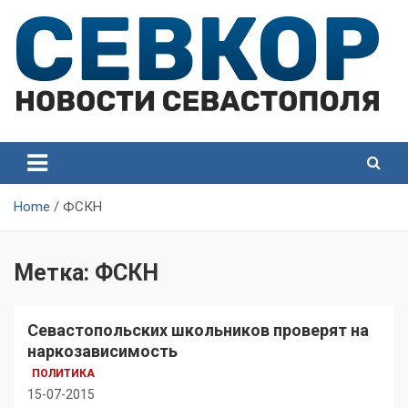
Skip
to
content
СевКор — Самые главные и актуальные новости
СевКор — Новости
Севастополя
Севастополя
Home
ФСКН
Метка:
ФСКН
Севастопольских школьников проверят на
наркозависимость
ПОЛИТИКА
15-07-2015