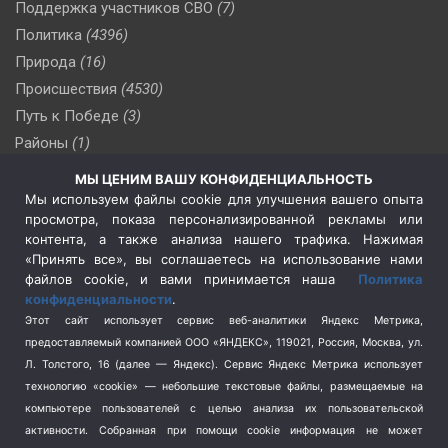
Поддержка участников СВО
(7)
Политика
(4396)
Природа
(16)
Происшествия
(4530)
Путь к Победе
(3)
Районы
(1)
Россия
(510)
МЫ ЦЕНИМ ВАШУ КОНФИДЕНЦИАЛЬНОСТЬ
Сельское хозяйство
(3)
Мы используем файлы cookie для улучшения вашего опыта
просмотра, показа персонализированной рекламы или
Социальная политика
(3)
контента, а также анализа нашего трафика. Нажимая
Спецоперация в Украине
(657)
«Принять все», вы соглашаетесь на использование нами
Спецоперация на Украине
(404)
файлов cookie, и вами принимается наша
Политика
конфиденциальности
.
Спорт
(740)
Этот сайт использует сервис веб-аналитики Яндекс Метрика,
Тема недели
(210)
предоставляемый компанией ООО «ЯНДЕКС», 119021, Россия, Москва, ул.
Терроризм
(1)
Л. Толстого, 16 (далее — Яндекс). Сервис Яндекс Метрика использует
Транспорт
(262)
технологию «cookie» — небольшие текстовые файлы, размещаемые на
компьютере пользователей с целью анализа их пользовательской
Туризм
(178)
активности.
Собранная при помощи cookie информация не может
Флот
(76)