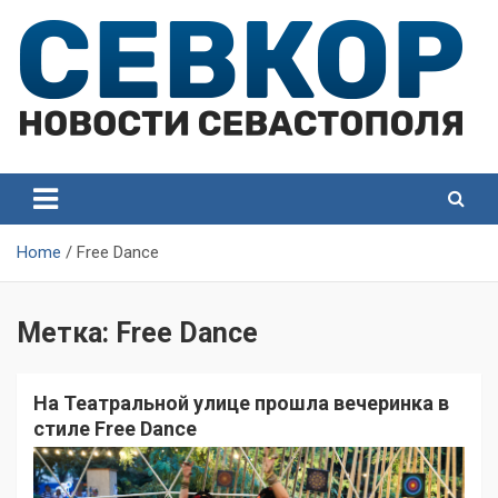
Skip
to
content
СевКор — Самые главные и актуальные новости
СевКор — Новости
Севастополя
Севастополя
Home
Free Dance
Метка:
Free Dance
На Театральной улице прошла вечеринка в
стиле Free Dance