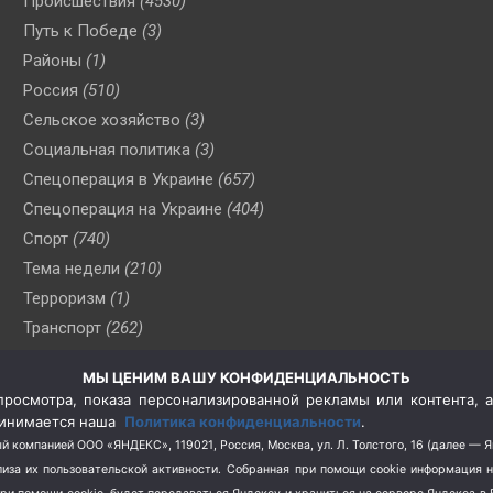
Происшествия
(4530)
Путь к Победе
(3)
Районы
(1)
Россия
(510)
Сельское хозяйство
(3)
Социальная политика
(3)
Спецоперация в Украине
(657)
Спецоперация на Украине
(404)
Спорт
(740)
Тема недели
(210)
Терроризм
(1)
Транспорт
(262)
Туризм
(178)
МЫ ЦЕНИМ ВАШУ КОНФИДЕНЦИАЛЬНОСТЬ
Флот
(76)
росмотра, показа персонализированной рекламы или контента, а
Цены
(2)
принимается наша
Политика конфиденциальности
.
Школа и спорт
(2)
й компанией ООО «ЯНДЕКС», 119021, Россия, Москва, ул. Л. Толстого, 16 (далее — 
за их пользовательской активности.
Собранная при помощи cookie информация 
Экология
(8)