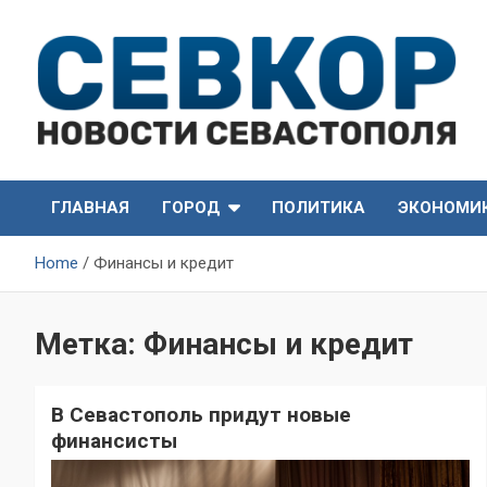
Skip
to
content
СевКор — Самые главные и актуальные новости
СевКор — Новости
Севастополя
ГЛАВНАЯ
ГОРОД
ПОЛИТИКА
ЭКОНОМИ
Севастополя
Home
Финансы и кредит
Метка:
Финансы и кредит
В Севастополь придут новые
финансисты