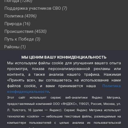
Погода
(1280)
Поддержка участников СВО
(7)
Политика
(4396)
Природа
(16)
Происшествия
(4530)
Путь к Победе
(3)
Районы
(1)
Россия
(510)
МЫ ЦЕНИМ ВАШУ КОНФИДЕНЦИАЛЬНОСТЬ
Сельское хозяйство
(3)
Мы используем файлы cookie для улучшения вашего опыта
просмотра, показа персонализированной рекламы или
Социальная политика
(3)
контента, а также анализа нашего трафика. Нажимая
Спецоперация в Украине
(657)
«Принять все», вы соглашаетесь на использование нами
Спецоперация на Украине
(404)
файлов cookie, и вами принимается наша
Политика
конфиденциальности
.
Спорт
(740)
Этот сайт использует сервис веб-аналитики Яндекс Метрика,
Тема недели
(210)
предоставляемый компанией ООО «ЯНДЕКС», 119021, Россия, Москва, ул.
Терроризм
(1)
Л. Толстого, 16 (далее — Яндекс). Сервис Яндекс Метрика использует
Транспорт
(262)
технологию «cookie» — небольшие текстовые файлы, размещаемые на
компьютере пользователей с целью анализа их пользовательской
Туризм
(178)