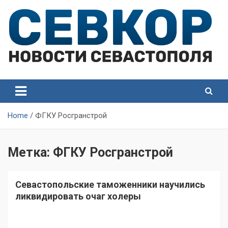
Skip
to
content
СевКор — Самые главные и актуальные новости
СевКор — Новости
Севастополя
Севастополя
Home
ФГКУ Росгранстрой
Метка:
ФГКУ Росгранстрой
Севастопольские таможенники научились
ликвидировать очаг холеры