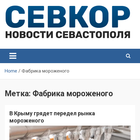
Skip
to
content
СевКор — Самые главные и актуальные новости
СевКор — Новости
Севастополя
Севастополя
Home
Фабрика мороженого
Метка:
Фабрика мороженого
В Крыму грядет передел рынка
мороженого