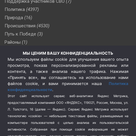
Поддержка участников СВО
(7)
Политика
(4397)
Природа
(16)
Происшествия
(4530)
Путь к Победе
(3)
Районы
(1)
Россия
(510)
МЫ ЦЕНИМ ВАШУ КОНФИДЕНЦИАЛЬНОСТЬ
Сельское хозяйство
(3)
Мы используем файлы cookie для улучшения вашего опыта
просмотра, показа персонализированной рекламы или
Социальная политика
(3)
контента, а также анализа нашего трафика. Нажимая
Спецоперация в Украине
(657)
«Принять все», вы соглашаетесь на использование нами
Спецоперация на Украине
(404)
файлов cookie, и вами принимается наша
Политика
конфиденциальности
.
Спорт
(740)
Этот сайт использует сервис веб-аналитики Яндекс Метрика,
Тема недели
(210)
предоставляемый компанией ООО «ЯНДЕКС», 119021, Россия, Москва, ул.
Терроризм
(1)
Л. Толстого, 16 (далее — Яндекс). Сервис Яндекс Метрика использует
Транспорт
(262)
технологию «cookie» — небольшие текстовые файлы, размещаемые на
компьютере пользователей с целью анализа их пользовательской
Туризм
(178)
активности.
Собранная при помощи cookie информация не может
Флот
(76)