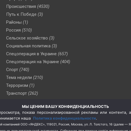
Происшествия
(4530)
Путь к Победе
(3)
Районы
(1)
Россия
(510)
Сельское хозяйство
(3)
Социальная политика
(3)
Спецоперация в Украине
(657)
Спецоперация на Украине
(404)
Спорт
(740)
Тема недели
(210)
Терроризм
(1)
Транспорт
(262)
Туризм
(178)
МЫ ЦЕНИМ ВАШУ КОНФИДЕНЦИАЛЬНОСТЬ
Флот
(76)
росмотра, показа персонализированной рекламы или контента, а
Цены
(2)
принимается наша
Политика конфиденциальности
.
Школа и спорт
(2)
й компанией ООО «ЯНДЕКС», 119021, Россия, Москва, ул. Л. Толстого, 16 (далее — 
за их пользовательской активности.
Собранная при помощи cookie информация 