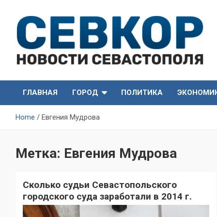
Skip
to
content
СевКор — Самые главные и актуальные новости
СевКор — Новости
Севастополя
ГЛАВНАЯ
ГОРОД
ПОЛИТИКА
ЭКОНОМИ
Севастополя
Home
Евгения Мудрова
Метка:
Евгения Мудрова
Сколько судьи Севастопольского
городского суда заработали в 2014 г.