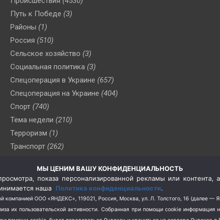
Происшествия
(4530)
Путь к Победе
(3)
Районы
(1)
Россия
(510)
Сельское хозяйство
(3)
Социальная политика
(3)
Спецоперация в Украине
(657)
Спецоперация на Украине
(404)
Спорт
(740)
Тема недели
(210)
Терроризм
(1)
Транспорт
(262)
Туризм
(178)
МЫ ЦЕНИМ ВАШУ КОНФИДЕНЦИАЛЬНОСТЬ
Флот
(76)
росмотра, показа персонализированной рекламы или контента, а
Цены
(2)
принимается наша
Политика конфиденциальности
.
Школа и спорт
(2)
й компанией ООО «ЯНДЕКС», 119021, Россия, Москва, ул. Л. Толстого, 16 (далее — 
за их пользовательской активности.
Собранная при помощи cookie информация 
Экология
(8)