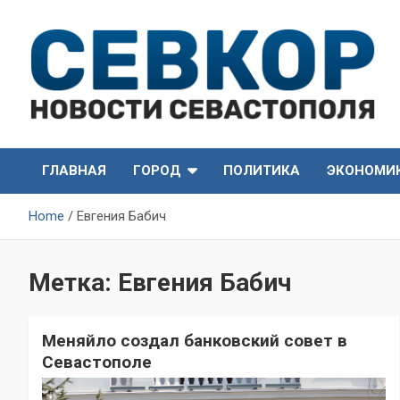
Skip
to
content
СевКор — Самые главные и актуальные новости
СевКор — Новости
Севастополя
ГЛАВНАЯ
ГОРОД
ПОЛИТИКА
ЭКОНОМИ
Севастополя
Home
Евгения Бабич
Метка:
Евгения Бабич
Меняйло создал банковский совет в
Севастополе