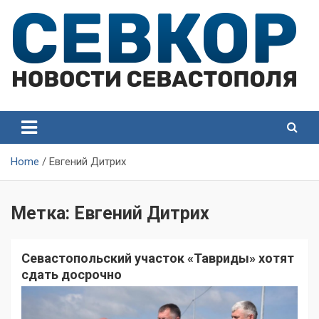
Skip
to
content
СевКор — Самые главные и актуальные новости
СевКор — Новости
Севастополя
Севастополя
Home
Евгений Дитрих
Метка:
Евгений Дитрих
Севастопольский участок «Тавриды» хотят
сдать досрочно