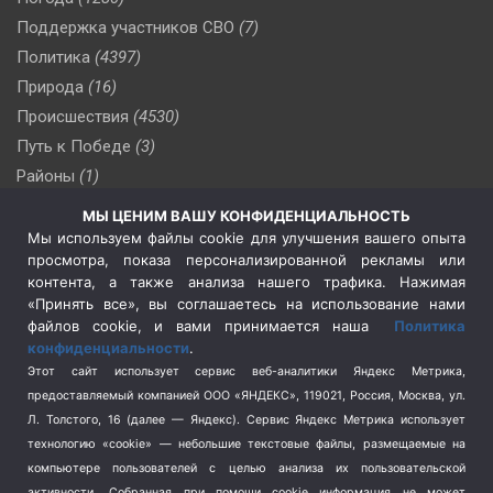
Поддержка участников СВО
(7)
Политика
(4397)
Природа
(16)
Происшествия
(4530)
Путь к Победе
(3)
Районы
(1)
Россия
(510)
МЫ ЦЕНИМ ВАШУ КОНФИДЕНЦИАЛЬНОСТЬ
Сельское хозяйство
(3)
Мы используем файлы cookie для улучшения вашего опыта
просмотра, показа персонализированной рекламы или
Социальная политика
(3)
контента, а также анализа нашего трафика. Нажимая
Спецоперация в Украине
(657)
«Принять все», вы соглашаетесь на использование нами
Спецоперация на Украине
(404)
файлов cookie, и вами принимается наша
Политика
конфиденциальности
.
Спорт
(740)
Этот сайт использует сервис веб-аналитики Яндекс Метрика,
Тема недели
(210)
предоставляемый компанией ООО «ЯНДЕКС», 119021, Россия, Москва, ул.
Терроризм
(1)
Л. Толстого, 16 (далее — Яндекс). Сервис Яндекс Метрика использует
Транспорт
(262)
технологию «cookie» — небольшие текстовые файлы, размещаемые на
компьютере пользователей с целью анализа их пользовательской
Туризм
(178)
активности.
Собранная при помощи cookie информация не может