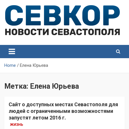
Skip
to
content
СевКор — Самые главные и актуальные новости
СевКор — Новости
Севастополя
Севастополя
Home
Елена Юрьева
Метка:
Елена Юрьева
Сайт о доступных местах Севастополя для
людей с ограниченными возможностями
запустят летом 2016 г.
ЖИЗНЬ