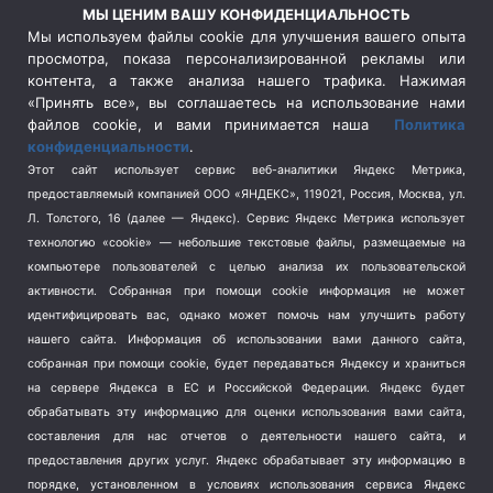
Россия
(510)
МЫ ЦЕНИМ ВАШУ КОНФИДЕНЦИАЛЬНОСТЬ
Сельское хозяйство
(3)
Мы используем файлы cookie для улучшения вашего опыта
просмотра, показа персонализированной рекламы или
Социальная политика
(3)
контента, а также анализа нашего трафика. Нажимая
Спецоперация в Украине
(657)
«Принять все», вы соглашаетесь на использование нами
Спецоперация на Украине
(404)
файлов cookie, и вами принимается наша
Политика
конфиденциальности
.
Спорт
(740)
Этот сайт использует сервис веб-аналитики Яндекс Метрика,
Тема недели
(210)
предоставляемый компанией ООО «ЯНДЕКС», 119021, Россия, Москва, ул.
Терроризм
(1)
Л. Толстого, 16 (далее — Яндекс). Сервис Яндекс Метрика использует
Транспорт
(262)
технологию «cookie» — небольшие текстовые файлы, размещаемые на
компьютере пользователей с целью анализа их пользовательской
Туризм
(178)
активности.
Собранная при помощи cookie информация не может
Флот
(76)
идентифицировать вас, однако может помочь нам улучшить работу
Цены
(2)
нашего сайта. Информация об использовании вами данного сайта,
Школа и спорт
(2)
собранная при помощи cookie, будет передаваться Яндексу и храниться
Экология
на сервере Яндекса в ЕС и Российской Федерации. Яндекс будет
(8)
обрабатывать эту информацию для оценки использования вами сайта,
Экономика
(1172)
составления для нас отчетов о деятельности нашего сайта, и
предоставления других услуг. Яндекс обрабатывает эту информацию в
Мы в соцсетях
порядке, установленном в условиях использования сервиса Яндекс