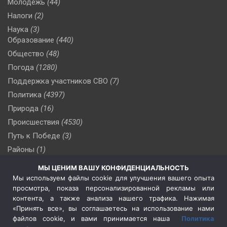
Молодежь
(44)
Налоги
(2)
Наука
(3)
Образование
(440)
Общество
(48)
Погода
(1280)
Поддержка участников СВО
(7)
Политика
(4397)
Природа
(16)
Происшествия
(4530)
Путь к Победе
(3)
Районы
(1)
Россия
(510)
МЫ ЦЕНИМ ВАШУ КОНФИДЕНЦИАЛЬНОСТЬ
Сельское хозяйство
(3)
Мы используем файлы cookie для улучшения вашего опыта
просмотра, показа персонализированной рекламы или
Социальная политика
(3)
контента, а также анализа нашего трафика. Нажимая
Спецоперация в Украине
(657)
«Принять все», вы соглашаетесь на использование нами
Спецоперация на Украине
(404)
файлов cookie, и вами принимается наша
Политика