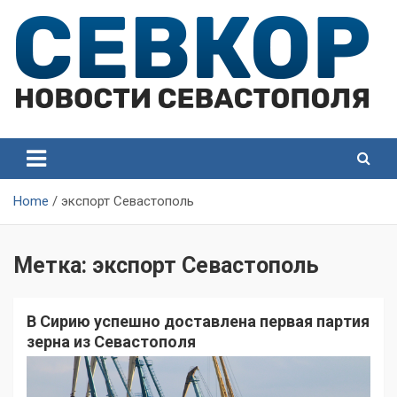
Skip
to
content
СевКор — Самые главные и актуальные новости
СевКор — Новости
Севастополя
Севастополя
Home
экспорт Севастополь
Метка:
экспорт Севастополь
В Сирию успешно доставлена первая партия
зерна из Севастополя