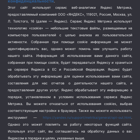
конфиденциальности
.
Спорт
(740)
Этот сайт использует сервис веб-аналитики Яндекс Метрика,
Тема недели
(210)
предоставляемый компанией ООО «ЯНДЕКС», 119021, Россия, Москва, ул.
Терроризм
(1)
Л. Толстого, 16 (далее — Яндекс). Сервис Яндекс Метрика использует
Транспорт
(262)
технологию «cookie» — небольшие текстовые файлы, размещаемые на
компьютере пользователей с целью анализа их пользовательской
Туризм
(178)
активности.
Собранная при помощи cookie информация не может
Флот
(76)
идентифицировать вас, однако может помочь нам улучшить работу
Цены
(2)
нашего сайта. Информация об использовании вами данного сайта,
Школа и спорт
(2)
собранная при помощи cookie, будет передаваться Яндексу и храниться
на сервере Яндекса в ЕС и Российской Федерации. Яндекс будет
Экология
(8)
обрабатывать эту информацию для оценки использования вами сайта,
Экономика
(1172)
составления для нас отчетов о деятельности нашего сайта, и
предоставления других услуг. Яндекс обрабатывает эту информацию в
Мы в соцсетях
порядке, установленном в условиях использования сервиса Яндекс
Метрика.
Вы можете отказаться от использования cookies, выбрав
соответствующие настройки в браузере. Также вы можете использовать
инструмент —
https://yandex.ru/support/metrika/general/opt-out.html
.
Однако это может повлиять на работу некоторых функций сайта.
Используя этот сайт, вы соглашаетесь на обработку данных о вас
Яндексом в порядке и целях, указанных выше.