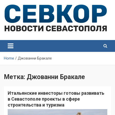
Skip
to
content
СевКор — Самые главные и актуальные новости
СевКор — Новости
Севастополя
Севастополя
Home
Джованни Бракале
Метка:
Джованни Бракале
Итальянские инвесторы готовы развивать
в Севастополе проекты в сфере
строительства и туризма