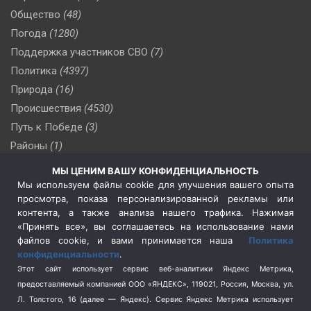
Общество
(48)
Погода
(1280)
Поддержка участников СВО
(7)
Политика
(4397)
Природа
(16)
Происшествия
(4530)
Путь к Победе
(3)
Районы
(1)
Россия
(510)
МЫ ЦЕНИМ ВАШУ КОНФИДЕНЦИАЛЬНОСТЬ
Сельское хозяйство
(3)
Мы используем файлы cookie для улучшения вашего опыта
просмотра, показа персонализированной рекламы или
Социальная политика
(3)
контента, а также анализа нашего трафика. Нажимая
Спецоперация в Украине
(657)
«Принять все», вы соглашаетесь на использование нами
Спецоперация на Украине
(404)
файлов cookie, и вами принимается наша
Политика
конфиденциальности
.
Спорт
(740)
Этот сайт использует сервис веб-аналитики Яндекс Метрика,
Тема недели
(210)
предоставляемый компанией ООО «ЯНДЕКС», 119021, Россия, Москва, ул.
Терроризм
(1)
Л. Толстого, 16 (далее — Яндекс). Сервис Яндекс Метрика использует