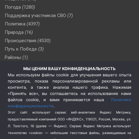
Погода
(1280)
Поддержка участников СВО
(7)
Политика
(4397)
Природа
(16)
Происшествия
(4530)
Путь к Победе
(3)
Районы
(1)
Россия
(510)
МЫ ЦЕНИМ ВАШУ КОНФИДЕНЦИАЛЬНОСТЬ
Сельское хозяйство
(3)
Мы используем файлы cookie для улучшения вашего опыта
просмотра, показа персонализированной рекламы или
Социальная политика
(3)
контента, а также анализа нашего трафика. Нажимая
Спецоперация в Украине
(657)
«Принять все», вы соглашаетесь на использование нами
Спецоперация на Украине
(404)
файлов cookie, и вами принимается наша
Политика
конфиденциальности
.
Спорт
(740)
Этот сайт использует сервис веб-аналитики Яндекс Метрика,
Тема недели
(210)
предоставляемый компанией ООО «ЯНДЕКС», 119021, Россия, Москва, ул.
Терроризм
(1)
Л. Толстого, 16 (далее — Яндекс). Сервис Яндекс Метрика использует
Транспорт
(262)
технологию «cookie» — небольшие текстовые файлы, размещаемые на