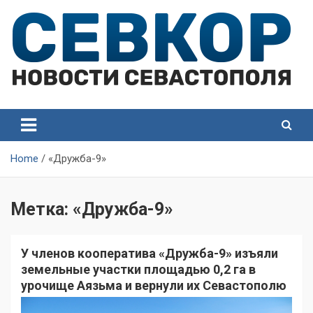
Skip
to
content
СевКор — Самые главные и актуальные новости
СевКор — Новости
Севастополя
Севастополя
Home
«Дружба-9»
Метка:
«Дружба-9»
У членов кооператива «Дружба-9» изъяли
земельные участки площадью 0,2 га в
урочище Аязьма и вернули их Севастополю