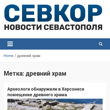
Skip
to
content
СевКор — Самые главные и актуальные новости
СевКор — Новости
Севастополя
Севастополя
Home
древний храм
Метка:
древний храм
Археологи обнаружили в Херсонесе
помещение древнего храма