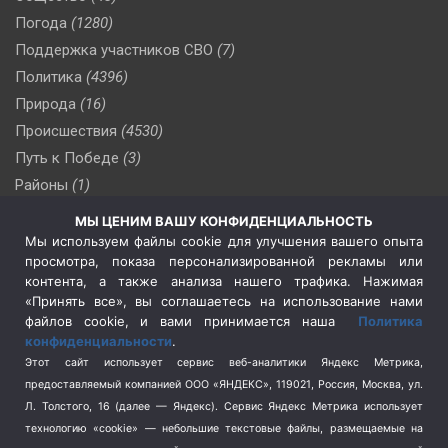
Погода
(1280)
Поддержка участников СВО
(7)
Политика
(4396)
Природа
(16)
Происшествия
(4530)
Путь к Победе
(3)
Районы
(1)
Россия
(509)
МЫ ЦЕНИМ ВАШУ КОНФИДЕНЦИАЛЬНОСТЬ
Сельское хозяйство
(3)
Мы используем файлы cookie для улучшения вашего опыта
просмотра, показа персонализированной рекламы или
Социальная политика
(3)
контента, а также анализа нашего трафика. Нажимая
Спецоперация в Украине
(657)
«Принять все», вы соглашаетесь на использование нами
Спецоперация на Украине
(404)
файлов cookie, и вами принимается наша
Политика
конфиденциальности
.
Спорт
(740)
Этот сайт использует сервис веб-аналитики Яндекс Метрика,
Тема недели
(210)
предоставляемый компанией ООО «ЯНДЕКС», 119021, Россия, Москва, ул.
Терроризм
(1)
Л. Толстого, 16 (далее — Яндекс). Сервис Яндекс Метрика использует
Транспорт
(262)
технологию «cookie» — небольшие текстовые файлы, размещаемые на