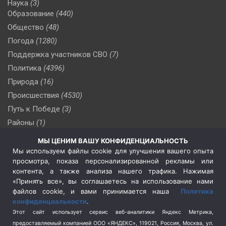
Наука
(3)
Образование
(440)
Общество
(48)
Погода
(1280)
Поддержка участников СВО
(7)
Политика
(4396)
Природа
(16)
Происшествия
(4530)
Путь к Победе
(3)
Районы
(1)
Россия
(510)
МЫ ЦЕНИМ ВАШУ КОНФИДЕНЦИАЛЬНОСТЬ
Сельское хозяйство
(3)
Мы используем файлы cookie для улучшения вашего опыта
просмотра, показа персонализированной рекламы или
Социальная политика
(3)
контента, а также анализа нашего трафика. Нажимая
Спецоперация в Украине
(657)
«Принять все», вы соглашаетесь на использование нами
Спецоперация на Украине
(404)
файлов cookie, и вами принимается наша
Политика
конфиденциальности
.
Спорт
(740)
Этот сайт использует сервис веб-аналитики Яндекс Метрика,
Тема недели
(210)
предоставляемый компанией ООО «ЯНДЕКС», 119021, Россия, Москва, ул.