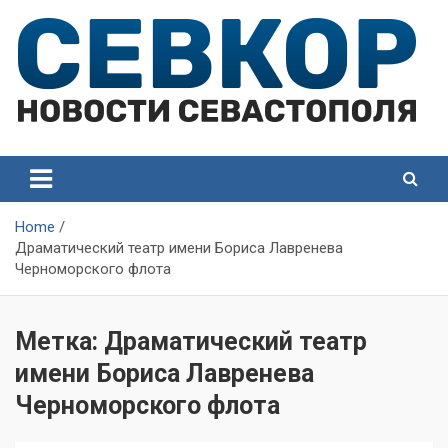
Skip
to
content
СевКор — Самые главные и актуальные новости
СевКор — Новости
Севастополя
Севастополя
Home
Драматический театр имени Бориса Лавренева
Черноморского флота
Метка:
Драматический театр
имени Бориса Лавренева
Черноморского флота