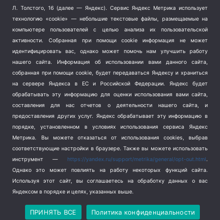
Терроризм
(1)
Л. Толстого, 16 (далее — Яндекс). Сервис Яндекс Метрика использует
Транспорт
(262)
технологию «cookie» — небольшие текстовые файлы, размещаемые на
компьютере пользователей с целью анализа их пользовательской
Туризм
(178)
активности.
Собранная при помощи cookie информация не может
Флот
(76)
идентифицировать вас, однако может помочь нам улучшить работу
Цены
(2)
нашего сайта. Информация об использовании вами данного сайта,
Школа и спорт
(2)
собранная при помощи cookie, будет передаваться Яндексу и храниться
Экология
(8)
на сервере Яндекса в ЕС и Российской Федерации. Яндекс будет
обрабатывать эту информацию для оценки использования вами сайта,
Экономика
(1172)
составления для нас отчетов о деятельности нашего сайта, и
предоставления других услуг. Яндекс обрабатывает эту информацию в
Мы в соцсетях
порядке, установленном в условиях использования сервиса Яндекс
Метрика.
Вы можете отказаться от использования cookies, выбрав
соответствующие настройки в браузере. Также вы можете использовать
инструмент —
https://yandex.ru/support/metrika/general/opt-out.html
.
Однако это может повлиять на работу некоторых функций сайта.
Используя этот сайт, вы соглашаетесь на обработку данных о вас
Яндексом в порядке и целях, указанных выше.
Copyright © 2026
СевКор — Новости Севастополя
Политика конфиденциальности
ПРИНЯТЬ ВСЕ
Политика конфиденциальности