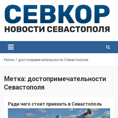
Skip
to
content
СевКор — Самые главные и актуальные новости
СевКор — Новости
Севастополя
Севастополя
Home
достопримечательности Севастополя
Метка:
достопримечательности
Севастополя
Ради чего стоит приехать в Севастополь