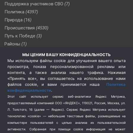
Поддержка участников СВО
(7)
Политика
(4397)
Природа
(16)
Происшествия
(4530)
Путь к Победе
(3)
Районы
(1)
Россия
(510)
МЫ ЦЕНИМ ВАШУ КОНФИДЕНЦИАЛЬНОСТЬ
Сельское хозяйство
(3)
Мы используем файлы cookie для улучшения вашего опыта
просмотра, показа персонализированной рекламы или
Социальная политика
(3)
контента, а также анализа нашего трафика. Нажимая
Спецоперация в Украине
(657)
«Принять все», вы соглашаетесь на использование нами
Спецоперация на Украине
(404)
файлов cookie, и вами принимается наша
Политика
конфиденциальности
.
Спорт
(740)
Этот сайт использует сервис веб-аналитики Яндекс Метрика,
Тема недели
(210)
предоставляемый компанией ООО «ЯНДЕКС», 119021, Россия, Москва, ул.
Терроризм
(1)
Л. Толстого, 16 (далее — Яндекс). Сервис Яндекс Метрика использует
Транспорт
(262)
технологию «cookie» — небольшие текстовые файлы, размещаемые на
компьютере пользователей с целью анализа их пользовательской
Туризм
(178)
активности.
Собранная при помощи cookie информация не может
Флот
(76)