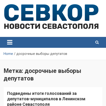
Skip
to
content
СевКор — Самые главные и актуальные новости
СевКор — Новости
Севастополя
Севастополя
Home
досрочные выборы депутатов
Метка:
досрочные выборы
депутатов
Подведены итоги голосований за
депутатов-муниципалов в Ленинском
районе Севастополя