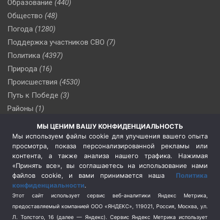
Образование
(440)
Общество
(48)
Погода
(1280)
Поддержка участников СВО
(7)
Политика
(4397)
Природа
(16)
Происшествия
(4530)
Путь к Победе
(3)
Районы
(1)
Россия
(510)
МЫ ЦЕНИМ ВАШУ КОНФИДЕНЦИАЛЬНОСТЬ
Сельское хозяйство
(3)
Мы используем файлы cookie для улучшения вашего опыта
просмотра, показа персонализированной рекламы или
Социальная политика
(3)
контента, а также анализа нашего трафика. Нажимая
Спецоперация в Украине
(657)
«Принять все», вы соглашаетесь на использование нами
Спецоперация на Украине
(404)
файлов cookie, и вами принимается наша
Политика
конфиденциальности
.
Спорт
(740)
Этот сайт использует сервис веб-аналитики Яндекс Метрика,
Тема недели
(210)
предоставляемый компанией ООО «ЯНДЕКС», 119021, Россия, Москва, ул.
Терроризм
(1)
Л. Толстого, 16 (далее — Яндекс). Сервис Яндекс Метрика использует