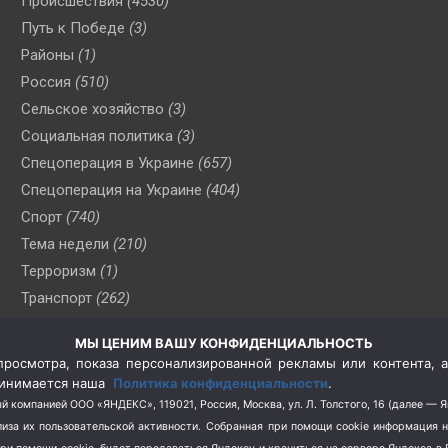
Происшествия
(4530)
Путь к Победе
(3)
Районы
(1)
Россия
(510)
Сельское хозяйство
(3)
Социальная политика
(3)
Спецоперация в Украине
(657)
Спецоперация на Украине
(404)
Спорт
(740)
Тема недели
(210)
Терроризм
(1)
Транспорт
(262)
Туризм
(178)
МЫ ЦЕНИМ ВАШУ КОНФИДЕНЦИАЛЬНОСТЬ
Флот
(76)
росмотра, показа персонализированной рекламы или контента, а
Цены
(2)
принимается наша
Политика конфиденциальности
.
Школа и спорт
(2)
й компанией ООО «ЯНДЕКС», 119021, Россия, Москва, ул. Л. Толстого, 16 (далее — 
за их пользовательской активности.
Собранная при помощи cookie информация 
Экология
(8)