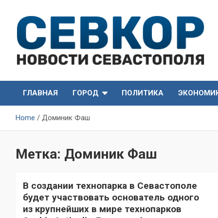
Skip
to
content
СевКор — Самые главные и актуальные новости
СевКор — Новости
Севастополя
ГЛАВНАЯ
ГОРОД
ПОЛИТИКА
ЭКОНОМИ
Севастополя
Home
Доминик Фаш
Метка:
Доминик Фаш
В создании технопарка в Севастополе
будет участвовать основатель одного
из крупнейших в мире технопарков