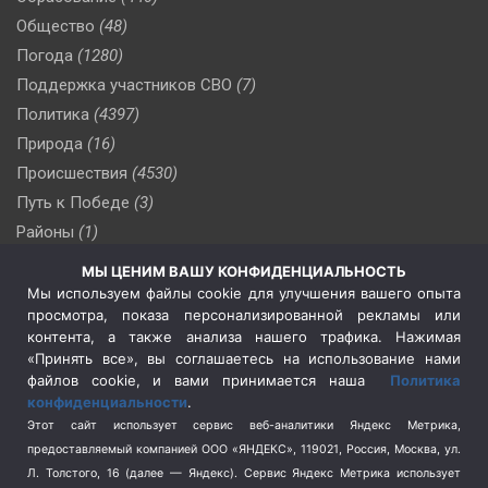
Общество
(48)
Погода
(1280)
Поддержка участников СВО
(7)
Политика
(4397)
Природа
(16)
Происшествия
(4530)
Путь к Победе
(3)
Районы
(1)
Россия
(510)
МЫ ЦЕНИМ ВАШУ КОНФИДЕНЦИАЛЬНОСТЬ
Сельское хозяйство
(3)
Мы используем файлы cookie для улучшения вашего опыта
просмотра, показа персонализированной рекламы или
Социальная политика
(3)
контента, а также анализа нашего трафика. Нажимая
Спецоперация в Украине
(657)
«Принять все», вы соглашаетесь на использование нами
Спецоперация на Украине
(404)
файлов cookie, и вами принимается наша
Политика
конфиденциальности
.
Спорт
(740)
Этот сайт использует сервис веб-аналитики Яндекс Метрика,
Тема недели
(210)
предоставляемый компанией ООО «ЯНДЕКС», 119021, Россия, Москва, ул.
Терроризм
(1)
Л. Толстого, 16 (далее — Яндекс). Сервис Яндекс Метрика использует