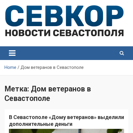
Skip
to
content
СевКор — Самые главные и актуальные новости
СевКор — Новости
Севастополя
Севастополя
Home
Дом ветеранов в Севастополе
Метка:
Дом ветеранов в
Севастополе
В Севастополе «Дому ветеранов» выделили
дополнительные деньги