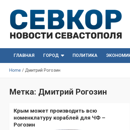
Skip
to
content
СевКор — Самые главные и актуальные новости
СевКор — Новости
Севастополя
ГЛАВНАЯ
ГОРОД
ПОЛИТИКА
ЭКОНОМИ
Севастополя
Home
Дмитрий Рогозин
Метка:
Дмитрий Рогозин
Крым может производить всю
номенклатуру кораблей для ЧФ –
Рогозин