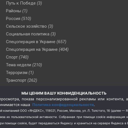
Путь к Победе
(3)
Районы
(1)
Россия
(510)
Сельское хозяйство
(3)
Социальная политика
(3)
Спецоперация в Украине
(657)
Спецоперация на Украине
(404)
Спорт
(740)
Тема недели
(210)
Терроризм
(1)
Транспорт
(262)
Туризм
(178)
МЫ ЦЕНИМ ВАШУ КОНФИДЕНЦИАЛЬНОСТЬ
Флот
(76)
росмотра, показа персонализированной рекламы или контента, а
Цены
(2)
принимается наша
Политика конфиденциальности
.
Школа и спорт
(2)
й компанией ООО «ЯНДЕКС», 119021, Россия, Москва, ул. Л. Толстого, 16 (далее — 
за их пользовательской активности.
Собранная при помощи cookie информация 
Экология
(8)
при помощи cookie, будет передаваться Яндексу и храниться на сервере Яндекса 
Экономика
(1172)