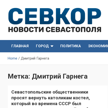
Skip
to
content
СевКор — Самые главные и актуальные новости
СевКор — Новости
Севастополя
ГЛАВНАЯ
ГОРОД
ПОЛИТИКА
ЭКОНОМИ
Севастополя
Home
Дмитрий Гарнега
Метка:
Дмитрий Гарнега
Севастопольские общественники
просят вернуть католикам костел,
который во времена СССР был