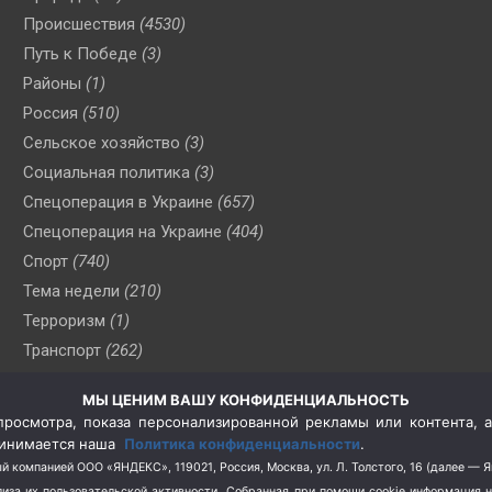
Происшествия
(4530)
Путь к Победе
(3)
Районы
(1)
Россия
(510)
Сельское хозяйство
(3)
Социальная политика
(3)
Спецоперация в Украине
(657)
Спецоперация на Украине
(404)
Спорт
(740)
Тема недели
(210)
Терроризм
(1)
Транспорт
(262)
Туризм
(178)
МЫ ЦЕНИМ ВАШУ КОНФИДЕНЦИАЛЬНОСТЬ
Флот
(76)
росмотра, показа персонализированной рекламы или контента, а
Цены
(2)
принимается наша
Политика конфиденциальности
.
Школа и спорт
(2)
й компанией ООО «ЯНДЕКС», 119021, Россия, Москва, ул. Л. Толстого, 16 (далее — 
за их пользовательской активности.
Собранная при помощи cookie информация 