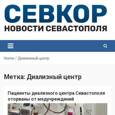
Skip
to
content
СевКор — Самые главные и актуальные новости
СевКор — Новости
Севастополя
Севастополя
Home
Диализный центр
Метка:
Диализный центр
Пациенты диализного центра Севастополя
оторваны от медучреждений