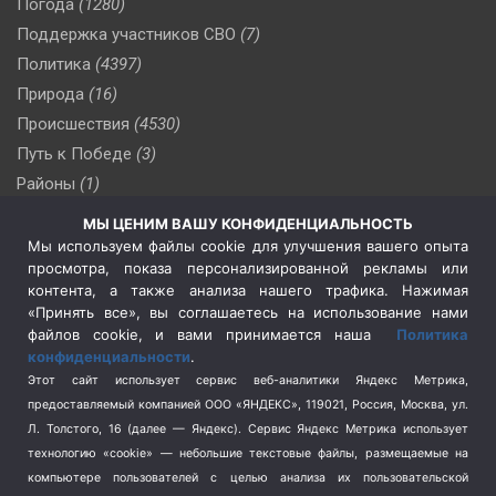
Погода
(1280)
Поддержка участников СВО
(7)
Политика
(4397)
Природа
(16)
Происшествия
(4530)
Путь к Победе
(3)
Районы
(1)
Россия
(510)
МЫ ЦЕНИМ ВАШУ КОНФИДЕНЦИАЛЬНОСТЬ
Сельское хозяйство
(3)
Мы используем файлы cookie для улучшения вашего опыта
просмотра, показа персонализированной рекламы или
Социальная политика
(3)
контента, а также анализа нашего трафика. Нажимая
Спецоперация в Украине
(657)
«Принять все», вы соглашаетесь на использование нами
Спецоперация на Украине
(404)
файлов cookie, и вами принимается наша
Политика
конфиденциальности
.
Спорт
(740)
Этот сайт использует сервис веб-аналитики Яндекс Метрика,
Тема недели
(210)
предоставляемый компанией ООО «ЯНДЕКС», 119021, Россия, Москва, ул.
Терроризм
(1)
Л. Толстого, 16 (далее — Яндекс). Сервис Яндекс Метрика использует
Транспорт
(262)
технологию «cookie» — небольшие текстовые файлы, размещаемые на
компьютере пользователей с целью анализа их пользовательской
Туризм
(178)